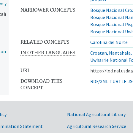
ee y
NARROWER CONCEPTS
Bosque Nacional Cro
gah
Bosque Nacional Na
Bosque Nacional Pis
Bosque Nacional Uwh
RELATED CONCEPTS
Carolina del Norte
son
IN OTHER LANGUAGES
Croatan, Nantahala, 
Uwharrie National F
URI
https://lod.nal.usda
DOWNLOAD THIS
RDF/XML
TURTLE
JS
CONCEPT:
licy
National Agricultural Library
imination Statement
Agricultural Research Service