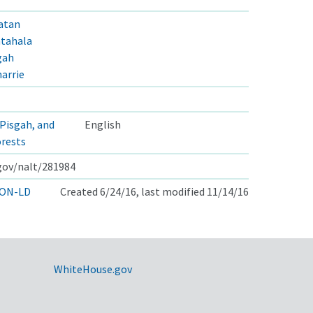
atan
ntahala
gah
arrie
Pisgah, and
English
orests
.gov/nalt/281984
ON-LD
Created 6/24/16, last modified 11/14/16
WhiteHouse.gov