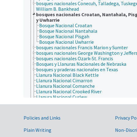
bosques nacionales Conecuh, Talladega, Tuskeg
William B. Bankhead
bosques nacionales Croatan, Nantahala, Pis
y Uwharrie
Bosque Nacional Croatan
Bosque Nacional Nantahala
Bosque Nacional Pisgah
Bosque Nacional Uwharrie
bosques nacionales Francis Marion y Sumter
bosques nacionales George Washington y Jeffer
bosques nacionales Ozark-St. Francis
Bosques y Llanuras Nacionales de Nebraska
bosques y praderas nacionales en Texas
Llanura Nacional Black Kettle
Llanura Nacional Cimarron
Llanura Nacional Comanche
Llanura Nacional Crooked River
Llanura Nacional Curlew
Llanura Nacional de Buffalo Gap
Llanura Nacional Fort Pierre
Llanura Nacional Kiowa
Government Links
Policies and Links
Privacy Po
Llanura Nacional McClellan Creek
Llanura Nacional Pawnee
Plain Writing
Llanura Nacional Rita Blanca
Non-Discr
Llanura Nacional Thunder Basin