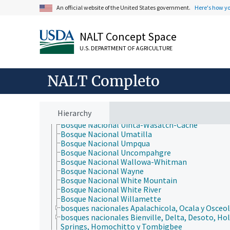
Bosque Nacional Santa Fe
An official website of the United States government.
Here's how y
Bosque Nacional Sawtooth
Bosque Nacional Sequoia
Bosque Nacional Shasta-Trinity
NALT Concept Space
Bosque Nacional Shawnee
U.S. DEPARTMENT OF AGRICULTURE
Bosque Nacional Shoshone
Bosque Nacional Sierra
Bosque Nacional Siuslaw
NALT Completo
Bosque Nacional Six Rivers
Bosque Nacional Stanislaus
Bosque Nacional Superior
Bosque Nacional Tahoe
Hierarchy
Bosque Nacional Tongass
Bosque Nacional Uinta-Wasatch-Cache
Bosque Nacional Umatilla
Bosque Nacional Umpqua
Bosque Nacional Uncompahgre
Bosque Nacional Wallowa-Whitman
Bosque Nacional Wayne
Bosque Nacional White Mountain
Bosque Nacional White River
Bosque Nacional Willamette
bosques nacionales Apalachicola, Ocala y Osceo
bosques nacionales Bienville, Delta, Desoto, Hol
Springs, Homochitto y Tombigbee