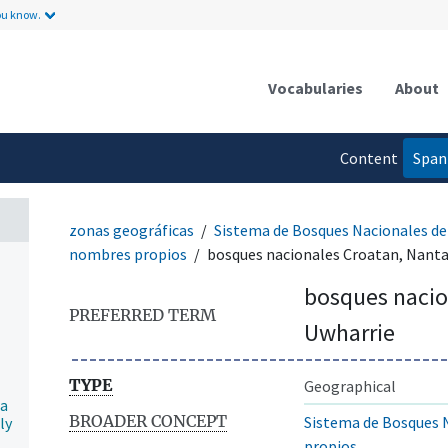
ou know.
Vocabularies
About
Content
Span
language
zonas geográficas
Sistema de Bosques Nacionales de
nombres propios
bosques nacionales Croatan, Nanta
bosques nacio
PREFERRED TERM
Uwharrie
TYPE
Geographical
la
BROADER CONCEPT
Sistema de Bosques 
ly
propios