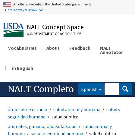
An official website of the United States government.
Here's how you know.
NALT Concept Space
U.S. DEPARTMENT OF AGRICULTURE
Vocabularies
About
Feedback
NALT
Annotator
|
in English
NALT Completo
Spanish
ámbitos de estudio
salud animal y humana
salud y
seguridad humana
salud pública
animales, ganado, Una Sola Salud
salud animal y
humana
salud y seguridad humana
salud pública