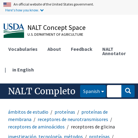
An official website of the United States government.
Here's how you know.
NALT Concept Space
U.S. DEPARTMENT OF AGRICULTURE
Vocabularies
About
Feedback
NALT
Annotator
|
in English
NALT Completo
Spanish
ámbitos de estudio
proteínas
proteínas de
membrana
receptores de neurotransmisores
receptores de aminoácidos
receptores de glicina
investigación, tecnología, métodos
proteínas