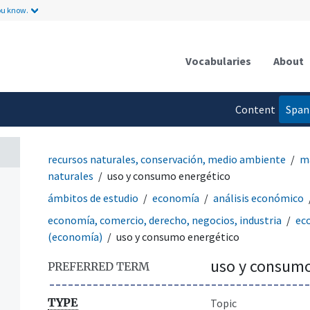
ou know.
Vocabularies
About
Content
Span
language
recursos naturales, conservación, medio ambiente
ma
naturales
uso y consumo energético
ámbitos de estudio
economía
análisis económico
economía, comercio, derecho, negocios, industria
ec
(economía)
uso y consumo energético
uso y consumo
PREFERRED TERM
TYPE
Topic