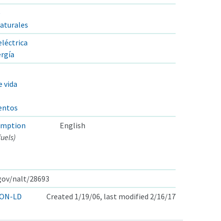
)
aturales
léctrica
ergía
e vida
mentos
umption
English
uels)
.gov/nalt/28693
ON-LD
Created 1/19/06, last modified 2/16/17