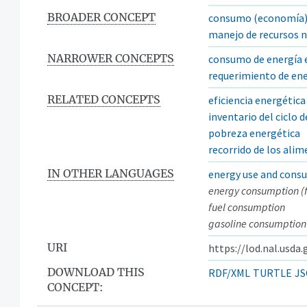
BROADER CONCEPT
consumo (economía
manejo de recursos n
NARROWER CONCEPTS
consumo de energía e
requerimiento de en
RELATED CONCEPTS
eficiencia energética
inventario del ciclo d
pobreza energética
recorrido de los ali
IN OTHER LANGUAGES
energy use and cons
energy consumption (f
fuel consumption
gasoline consumption
URI
https://lod.nal.usda
DOWNLOAD THIS
RDF/XML
TURTLE
JS
CONCEPT: