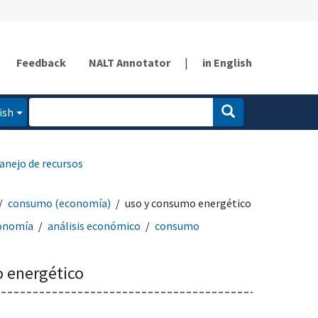
Feedback
NALT Annotator
|
in English
ish
nejo de recursos
consumo (economía)
uso y consumo energético
onomía
análisis económico
consumo
 energético