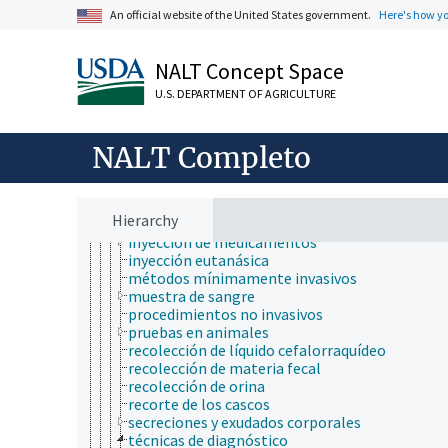
legislación y normativa sobre bienestar animal
An official website of the United States government.
Here's how y
morbilidad
procedimientos con animales de laboratorio
administración de sustancias
NALT Concept Space
asfixia
U.S. DEPARTMENT OF AGRICULTURE
cirugía
cortar el pico
criopreservación
NALT Completo
equipamiento
eutanasia
fluidos corporales
hisopo bucal
Hierarchy
identificación de animales
inyección de medicamentos
inyección eutanásica
métodos mínimamente invasivos
muestra de sangre
procedimientos no invasivos
pruebas en animales
recolección de líquido cefalorraquídeo
recolección de materia fecal
recolección de orina
recorte de los cascos
secreciones y exudados corporales
técnicas de diagnóstico