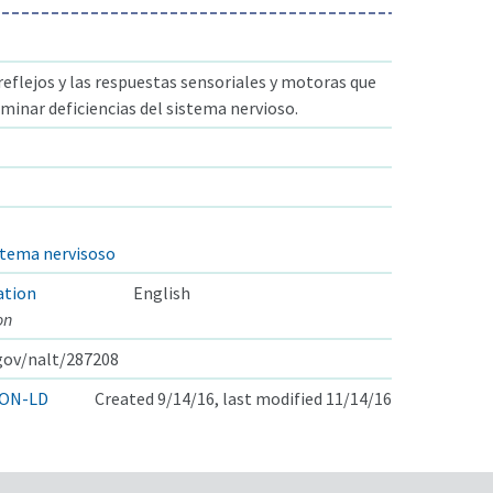
reflejos y las respuestas sensoriales y motoras que
minar deficiencias del sistema nervioso.
stema nervisoso
ation
English
on
.gov/nalt/287208
ON-LD
Created 9/14/16, last modified 11/14/16