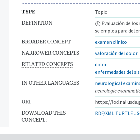
TYPE
Topic
DEFINITION
Evaluación de los 
se emplea para deter
BROADER CONCEPT
examen clínico
NARROWER CONCEPTS
valoración del dolor
RELATED CONCEPTS
dolor
enfermedades del si
IN OTHER LANGUAGES
neurological examin
neurologic examinati
URI
https://lod.nal.usda
DOWNLOAD THIS
RDF/XML
TURTLE
JS
CONCEPT: