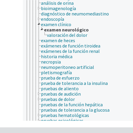
análisis de orina
bioimagenología
diagnóstico de neumomediastino
endoscopía
examen clínico
examen neurológico
valoración del dolor
examen de heces
exámenes de función tiroidea
exámenes de la función renal
historia médica
necropsia
neumoperitoneo artificial
pletismografía
prueba de esfuerzo
prueba de tolerancia a la insulina
pruebas de aliento
pruebas de audición
pruebas de dolor
pruebas de la función hepática
pruebas de tolerancia a la glucosa
pruebas hematológicas
pruebas psicológicas
técnica de clampeo de la glucosa
técnicas y protocolos genéticos