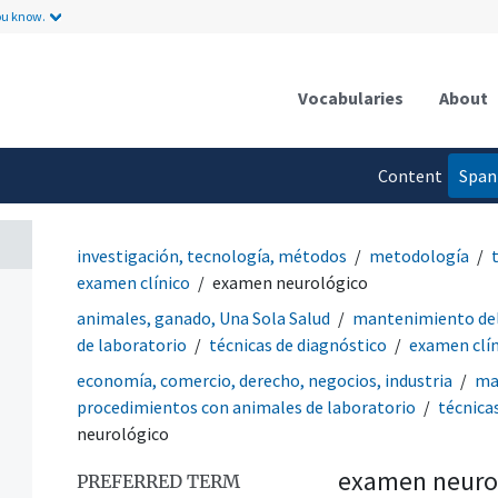
ou know.
Vocabularies
About
Content
Span
language
investigación, tecnología, métodos
metodología
examen clínico
examen neurológico
animales, ganado, Una Sola Salud
mantenimiento del
de laboratorio
técnicas de diagnóstico
examen clí
economía, comercio, derecho, negocios, industria
ma
procedimientos con animales de laboratorio
técnica
neurológico
examen neuro
PREFERRED TERM