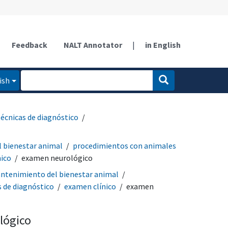
Feedback
NALT Annotator
|
in English
ish
técnicas de diagnóstico
 bienestar animal
procedimientos con animales
nico
examen neurológico
ntenimiento del bienestar animal
s de diagnóstico
examen clínico
examen
lógico