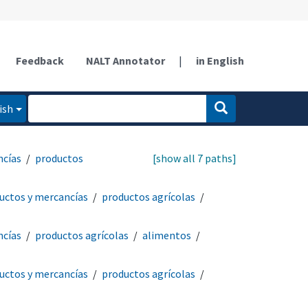
Feedback
NALT Annotator
|
in English
ish
ncías
productos
[show all 7 paths]
uctos y mercancías
productos agrícolas
ncías
productos agrícolas
alimentos
uctos y mercancías
productos agrícolas