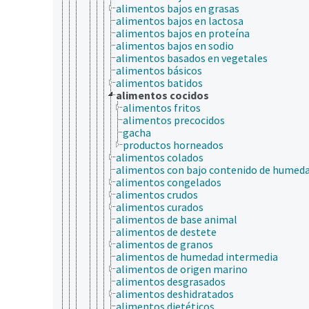
alimentos bajos en grasas
alimentos bajos en lactosa
alimentos bajos en proteína
alimentos bajos en sodio
alimentos basados en vegetales
alimentos básicos
alimentos batidos
alimentos cocidos
alimentos fritos
alimentos precocidos
gacha
productos horneados
alimentos colados
alimentos con bajo contenido de humed
alimentos congelados
alimentos crudos
alimentos curados
alimentos de base animal
alimentos de destete
alimentos de granos
alimentos de humedad intermedia
alimentos de origen marino
alimentos desgrasados
alimentos deshidratados
alimentos dietéticos