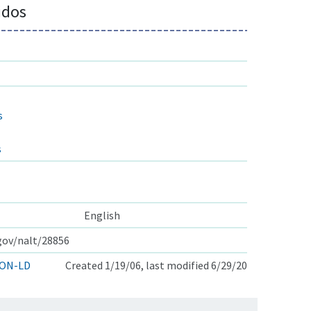
idos
s
s
English
.gov/nalt/28856
ON-LD
Created 1/19/06, last modified 6/29/20