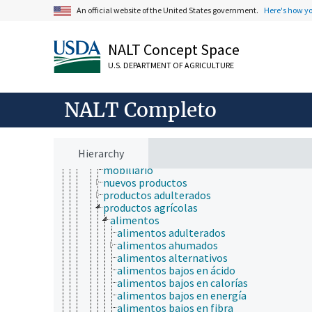
análisis del riesgo
An official website of the United States government.
Here's how y
ecotoxicología
ensayos biológicos
farmacocinética
NALT Concept Space
farmacodinámica
U.S. DEPARTMENT OF AGRICULTURE
metodologías de nuevo enfoque
modelos biológicos
nanotoxicología
NALT Completo
organismos acuáticos
productos y mercancías
aceites
calidad del producto
Hierarchy
coproductos
mobiliario
nuevos productos
productos adulterados
productos agrícolas
alimentos
alimentos adulterados
alimentos ahumados
alimentos alternativos
alimentos bajos en ácido
alimentos bajos en calorías
alimentos bajos en energía
alimentos bajos en fibra