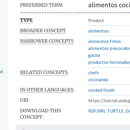
alimentos coc
PREFERRED TERM
TYPE
Product
BROADER CONCEPT
alimentos
NARROWER CONCEPTS
alimentos fritos
alimentos precocido
gacha
productos horneado
ad
RELATED CONCEPTS
chefs
cocinando
IN OTHER LANGUAGES
cooked foods
URI
https://lod.nal.usda
DOWNLOAD THIS
RDF/XML
TURTLE
JS
CONCEPT: