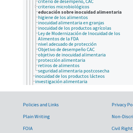
criterio de desempeño, CAC
criterios microbiológicos
educación sobre inocuidad alimentaria
higiene de los alimentos
inocuidad alimentaria en granjas
inocuidad de los productos agrícolas
Ley de Modernización de Inocuidad de los
Alimentos de la FDA
nivel adecuado de protección
Objetivo de desempeño CAC
objetivo de inocuidad alimentaria
protección alimentaria
retiros de alimentos
seguridad alimentaria postcosecha
inocuidad de los productos lácteos
investigación alimentaria
microbiología alimentaria
química alimentaria
tecnología alimentaria
toxinas alimentarias
Government Links
Policies and Links
Privacy Po
ciencia de la sostenibilidad
ciencia de las malezas
Plain Writing
Non-Discr
ciencia de los materiales
ciencia del sistema terrestre
FOIA
Civil Right
ciencia del suelo