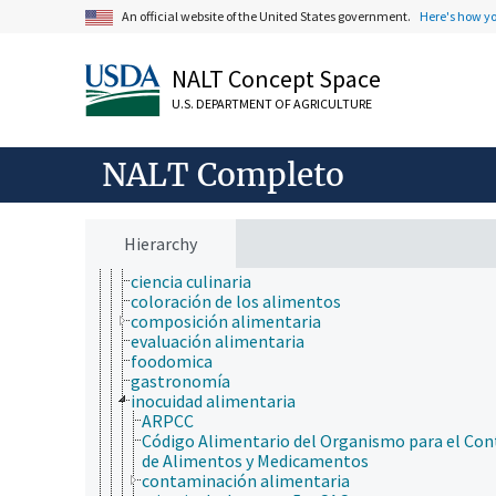
biología de los insectos
An official website of the United States government.
Here's how y
biología estructural
biología evolutiva
biología molecular
NALT Concept Space
bioquímica
botánica
U.S. DEPARTMENT OF AGRICULTURE
cartografía
ciencia ambiental
ciencia animal
NALT Completo
ciencia de la información
ciencia de la nutrición
aditivos alimentarios
alérgenos alimentarios
Hierarchy
calidad de los alimentos
ciencia culinaria
coloración de los alimentos
composición alimentaria
evaluación alimentaria
foodomica
gastronomía
inocuidad alimentaria
ARPCC
Código Alimentario del Organismo para el Con
de Alimentos y Medicamentos
contaminación alimentaria