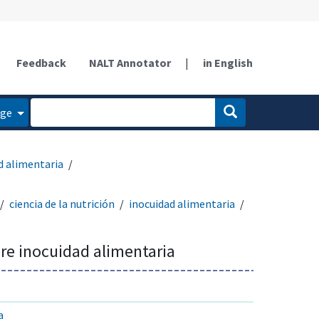
Feedback
NALT Annotator
|
in English
age
d alimentaria
ciencia de la nutrición
inocuidad alimentaria
re inocuidad alimentaria
a