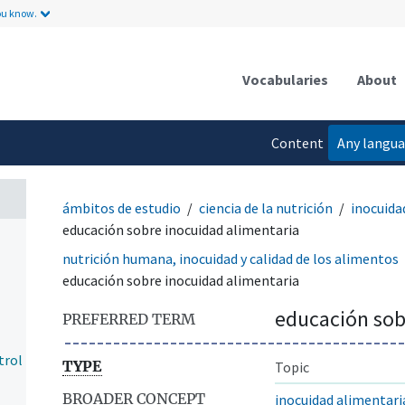
ou know.
Vocabularies
About
Content
Any langu
language
ámbitos de estudio
ciencia de la nutrición
inocuida
educación sobre inocuidad alimentaria
nutrición humana, inocuidad y calidad de los alimentos
educación sobre inocuidad alimentaria
educación sob
PREFERRED TERM
trol
TYPE
Topic
BROADER CONCEPT
inocuidad alimentari