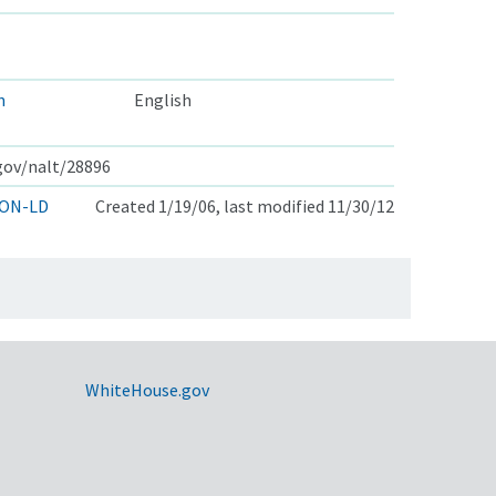
n
English
.gov/nalt/28896
ON-LD
Created 1/19/06, last modified 11/30/12
WhiteHouse.gov