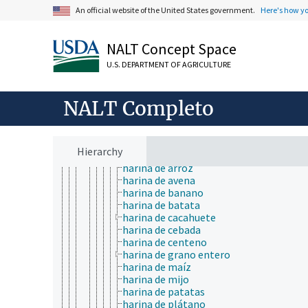
emparedados
An official website of the United States government.
Here's how y
ensaladas
fiambrería
fideos
NALT Concept Space
flanes
U.S. DEPARTMENT OF AGRICULTURE
fraude alimentario
grasas y aceites de cocina
grupos alimentarios
NALT Completo
guarniciones
guisados
harina
harina de alforfón
Hierarchy
harina de amaranto
harina de arroz
harina de avena
harina de banano
harina de batata
harina de cacahuete
harina de cebada
harina de centeno
harina de grano entero
harina de maíz
harina de mijo
harina de patatas
harina de plátano