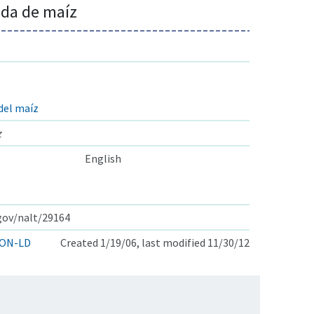
ada de maíz
del maíz
z
English
.gov/nalt/29164
ON-LD
Created 1/19/06, last modified 11/30/12