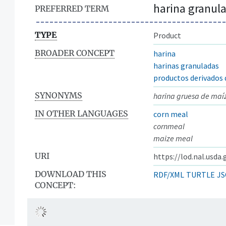
harina granul
PREFERRED TERM
TYPE
Product
BROADER CONCEPT
harina
harinas granuladas
productos derivados 
SYNONYMS
harina gruesa de maí
IN OTHER LANGUAGES
corn meal
cornmeal
maize meal
URI
https://lod.nal.usda
DOWNLOAD THIS
RDF/XML
TURTLE
JS
CONCEPT: