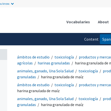
ou know.
Vocabularies
About
Content
Span
language
ámbitos de estudio
toxicología
productos y merca
agrícolas
harinas granuladas
harina granulada de 
animales, ganado, Una Sola Salud
toxicología
prod
granuladas
harina granulada de maíz
ámbitos de estudio
toxicología
productos y merca
harina granulada de maíz
animales, ganado, Una Sola Salud
toxicología
prod
granuladas
harina granulada de maíz