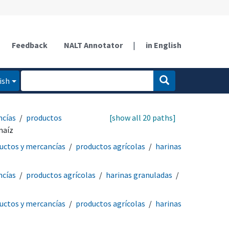
Feedback
NALT Annotator
|
in English
ish
ncías
productos
[show all 20 paths]
maíz
uctos y mercancías
productos agrícolas
harinas
ncías
productos agrícolas
harinas granuladas
uctos y mercancías
productos agrícolas
harinas