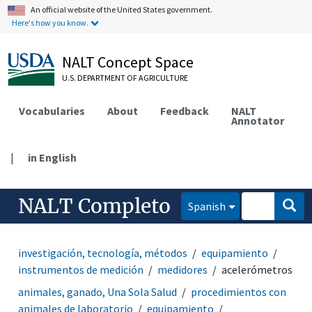
An official website of the United States government.
Here's how you know.
NALT Concept Space
U.S. DEPARTMENT OF AGRICULTURE
Vocabularies
About
Feedback
NALT
Annotator
|
in English
NALT Completo
Spanish
investigación, tecnología, métodos
equipamiento
instrumentos de medición
medidores
acelerómetros
animales, ganado, Una Sola Salud
procedimientos con
animales de laboratorio
equipamiento