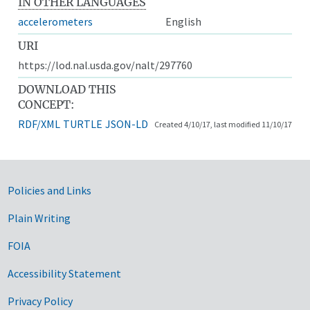
IN OTHER LANGUAGES
accelerometers
English
URI
https://lod.nal.usda.gov/nalt/297760
DOWNLOAD THIS
CONCEPT:
RDF/XML
TURTLE
JSON-LD
Created 4/10/17, last modified 11/10/17
Government Links
Policies and Links
Plain Writing
FOIA
Accessibility Statement
Privacy Policy