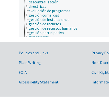
descentralización
directrices
evaluación de programas
gestión comercial
gestión de instalaciones
gestión de recursos
gestión de recursos humanos
gestión participativa
gobernanza
identificación de necesidades
investigación operativa
mejores prácticas de administración
Government Links
Policies and Links
Privacy Po
objetivos
organización del trabajo
Plain Writing
Non-Discr
planificación
priorización
procedimiento de resolución de conflictos
FOIA
Civil Right
procedimientos de operación estándares
sistemas de gestión
Accessibility Statement
Informati
toma de decisiones
gestión agrícola
jurisprudencia
ley agrícola
ley ambiental
Ley de Antigüedades