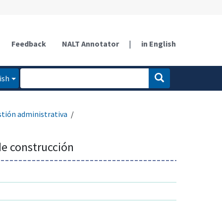
Feedback
NALT Annotator
|
in English
ish
stión administrativa
de construcción