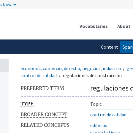
ou know.
Vocabularies
About
Content
Span
n
language
economía, comercio, derecho, negocios, industria
ge
control de calidad
regulaciones de construcción
regulaciones 
PREFERRED TERM
TYPE
Topic
BROADER CONCEPT
control de calidad
RELATED CONCEPTS
edificios
uso de la tierra