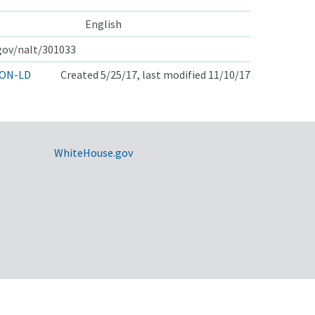
English
.gov/nalt/301033
ON-LD
Created 5/25/17, last modified 11/10/17
WhiteHouse.gov