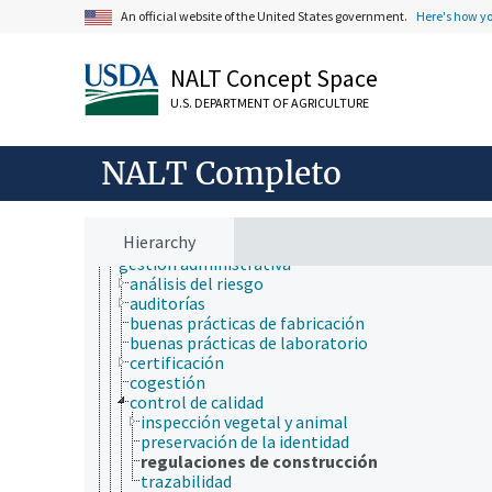
An official website of the United States government.
Here's how y
NALT Concept Space
U.S. DEPARTMENT OF AGRICULTURE
ámbitos de estudio
NALT Completo
animales, ganado, Una Sola Salud
desarrollo rural, comunidades, educación, extensió
economía, comercio, derecho, negocios, industria
administración de justicia
Hierarchy
economía
gestión administrativa
análisis del riesgo
auditorías
buenas prácticas de fabricación
buenas prácticas de laboratorio
certificación
cogestión
control de calidad
inspección vegetal y animal
preservación de la identidad
regulaciones de construcción
trazabilidad