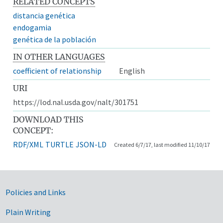
RELATED CONCEPTS
distancia genética
endogamia
genética de la población
IN OTHER LANGUAGES
coefficient of relationship
English
URI
https://lod.nal.usda.gov/nalt/301751
DOWNLOAD THIS
CONCEPT:
RDF/XML
TURTLE
JSON-LD
Created 6/7/17, last modified 11/10/17
Government Links
Policies and Links
Plain Writing