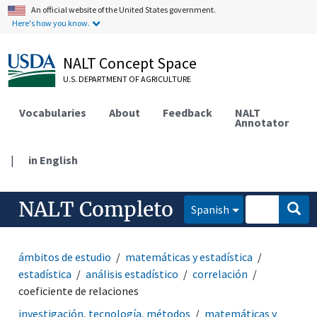
An official website of the United States government.
Here's how you know.
NALT Concept Space
U.S. DEPARTMENT OF AGRICULTURE
Vocabularies
About
Feedback
NALT
Annotator
|
in English
NALT Completo
Spanish
ámbitos de estudio
matemáticas y estadística
estadística
análisis estadístico
correlación
coeficiente de relaciones
investigación, tecnología, métodos
matemáticas y