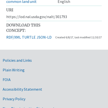
common land unit
English
URI
https://lod.nal.usda.gov/nalt/301793
DOWNLOAD THIS
CONCEPT:
RDF/XML
TURTLE
JSON-LD
Created 6/8/17, last modified 11/10/17
Government Links
Policies and Links
Plain Writing
FOIA
Accessibility Statement
Privacy Policy