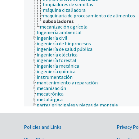
limpiadores de semillas
máquina cizalladora
maquinaria de procesamiento de alimentos
subsoladores
mecanización agrícola
Ingeniería ambiental
ingeniería civil
ingeniería de bioprocesos
ingeniería de salud pública
ingeniería eléctrica
ingeniería forestal
ingeniería mecánica
ingeniería química
instrumentación
mantenimiento y reparación
mecanización
mecatrónica
metalúrgica
partes principales y piezas de montaje
requerimiento de energía
inmunología
ionómica
Government Links
Policies and Links
Privacy Po
matemáticas y estadística
medicina veterinaria
micología