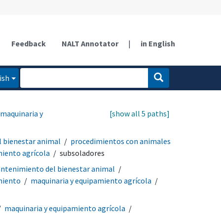
Feedback
NALT Annotator
|
in English
ish
maquinaria y
[show all 5 paths]
 bienestar animal
procedimientos con animales
miento agrícola
subsoladores
ntenimiento del bienestar animal
miento
maquinaria y equipamiento agrícola
maquinaria y equipamiento agrícola