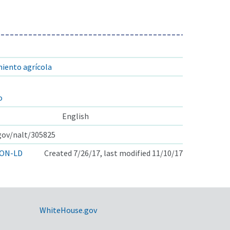
miento agrícola
o
English
.gov/nalt/305825
ON-LD
Created 7/26/17, last modified 11/10/17
WhiteHouse.gov