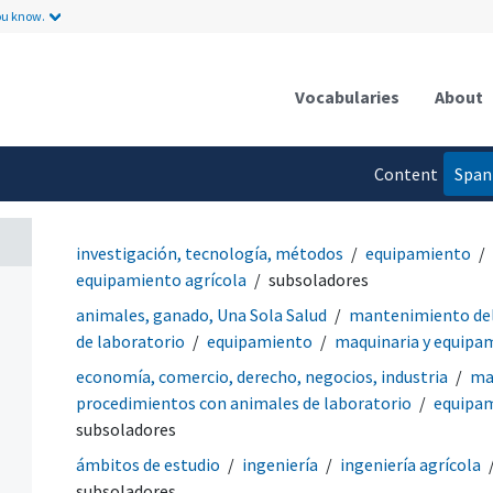
ou know.
Vocabularies
About
Content
Span
language
investigación, tecnología, métodos
equipamiento
equipamiento agrícola
subsoladores
animales, ganado, Una Sola Salud
mantenimiento del
de laboratorio
equipamiento
maquinaria y equipa
economía, comercio, derecho, negocios, industria
ma
procedimientos con animales de laboratorio
equipa
subsoladores
ámbitos de estudio
ingeniería
ingeniería agrícola
subsoladores