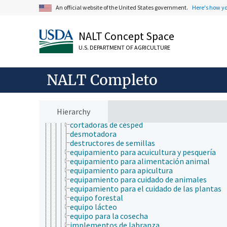
control de fabricación
An official website of the United States government.
Here's how y
desempeño de la maquinaria
diseño
diseño de procesos
NALT Concept Space
ergonomía
U.S. DEPARTMENT OF AGRICULTURE
estructuras hechas por el hombre
ingeniería agrícola
estructuras e instalaciones agrarias
NALT Completo
ingeniería acuícola
maquinaria y equipamiento agrícola
abresurcos
almocafres
Hierarchy
cortadoras de broza
cortadoras de césped
desmotadora
destructores de semillas
equipamiento para acuicultura y pesquería
equipamiento para alimentación animal
equipamiento para apicultura
equipamiento para cuidado de animales
equipamiento para el cuidado de las plantas
equipo forestal
equipo lácteo
equipo para la cosecha
implementos de labranza