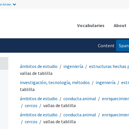
ou know.
Vocabularies
About
Content
Span
language
ámbitos de estudio
ingeniería
estructuras hechas 
vallas de tablilla
investigación, tecnología, métodos
ingeniería
est
tablilla
ámbitos de estudio
conducta animal
enriquecimie
cercos
vallas de tablilla
ámbitos de estudio
conducta animal
enriquecimie
cercos
vallas de tablilla