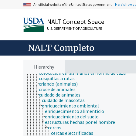
antropología
An official website of the United States government.
Here's how y
ciencia avícola
ciencia de forrajes y piensos
ciencia de la carne
NALT Concept Space
ciencia lechera
ciencias agrícolas
U.S. DEPARTMENT OF AGRICULTURE
ciencias médicas
cruce de animales
NALT Completo
educación médica y veterinaria
evaluación del bienestar
ganadería
alimentación de animales
Hierarchy
avicultura
colocación en las manos en forma de taza
cosquillas a ratas
criando (animales)
cruce de animales
cuidado de animales
cuidado de mascotas
enriquecimiento ambiental
enriquecimiento alimenticio
enriquecimiento del suelo
estructuras hechas por el hombre
cercos
cercas electrificadas