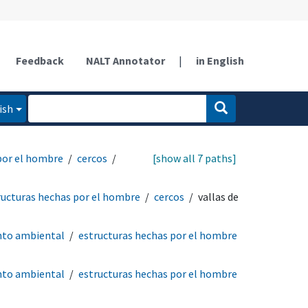
Feedback
NALT Annotator
|
in English
ish
por el hombre
cercos
[show all 7 paths]
ructuras hechas por el hombre
cercos
vallas de
nto ambiental
estructuras hechas por el hombre
nto ambiental
estructuras hechas por el hombre