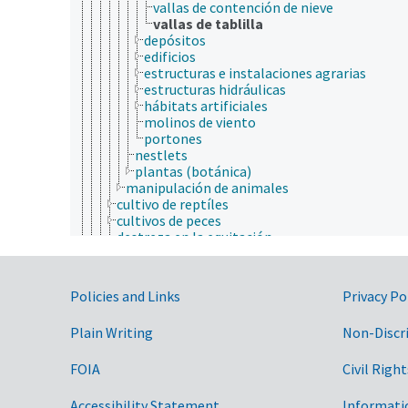
vallas de contención de nieve
vallas de tablilla
depósitos
edificios
estructuras e instalaciones agrarias
estructuras hidráulicas
hábitats artificiales
molinos de viento
portones
nestlets
plantas (botánica)
manipulación de animales
cultivo de reptíles
cultivos de peces
destreza en la equitación
entrenamiento (animales)
esquila (lana)
ganadería (ganado)
Government Links
Policies and Links
Privacy Po
ganadería de campos libres
gestión de instalaciones
Plain Writing
Non-Discr
manipulación en túnel
métodos de aturdimiento
nutrición animal
FOIA
Civil Right
procedimientos de operación estándares
sistemas de pastoreo
Accessibility Statement
Informati