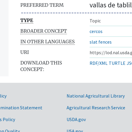
vallas de tablil
PREFERRED TERM
TYPE
Topic
BROADER CONCEPT
cercos
IN OTHER LANGUAGES
slat fences
URI
https://lod.nal.usda
DOWNLOAD THIS
RDF/XML
TURTLE
JS
CONCEPT:
licy
National Agricultural Library
imination Statement
Agricultural Research Service
s Policy
USDA.gov
on Quality
USA.gov