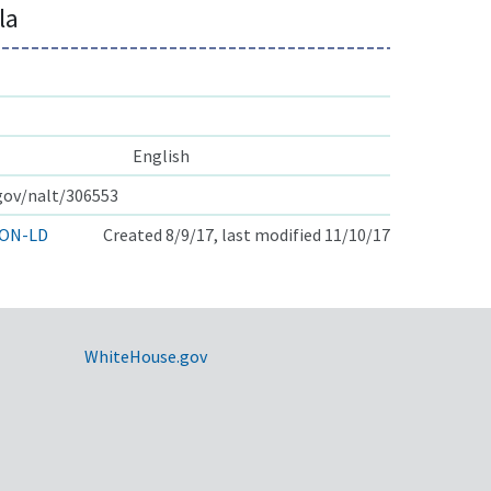
la
English
.gov/nalt/306553
ON-LD
Created 8/9/17, last modified 11/10/17
WhiteHouse.gov