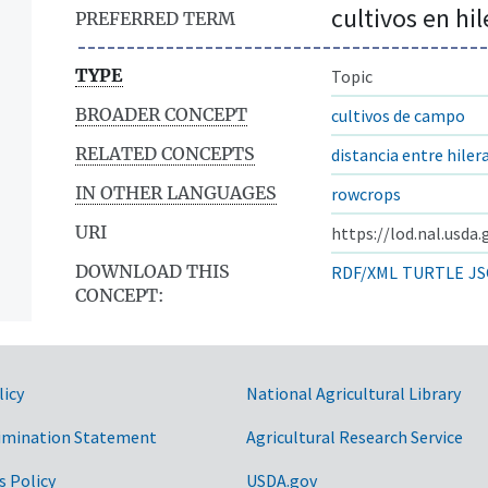
cultivos en hil
PREFERRED TERM
TYPE
Topic
BROADER CONCEPT
cultivos de campo
RELATED CONCEPTS
distancia entre hiler
IN OTHER LANGUAGES
rowcrops
URI
https://lod.nal.usda
DOWNLOAD THIS
RDF/XML
TURTLE
JS
CONCEPT:
s
licy
National Agricultural Library
imination Statement
Agricultural Research Service
s Policy
USDA.gov