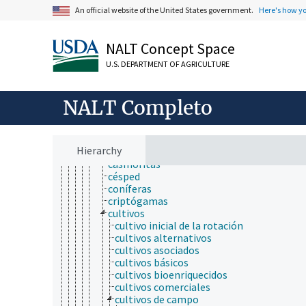
enriquecimiento ambiental
An official website of the United States government.
Here's how y
enriquecimiento alimenticio
enriquecimiento del suelo
estructuras hechas por el hombre
NALT Concept Space
nestlets
plantas (botánica)
U.S. DEPARTMENT OF AGRICULTURE
árbol perennifolio de hoja ancha
árboles
NALT Completo
arbustos
bambúes
calcícolas
calcífugas
Hierarchy
camaefitas
casmofitas
césped
coníferas
criptógamas
cultivos
cultivo inicial de la rotación
cultivos alternativos
cultivos asociados
cultivos básicos
cultivos bioenriquecidos
cultivos comerciales
cultivos de campo