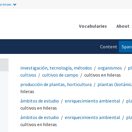
ou know.
Vocabularies
About
Content
Span
language
investigación, tecnología, métodos
organismos
p
cultivos
cultivos de campo
cultivos en hileras
producción de plantas, horticultura
plantas (botánic
hileras
ámbitos de estudio
enriquecimiento ambiental
pl
cultivos en hileras
ámbitos de estudio
enriquecimiento ambiental
pl
cultivos en hileras