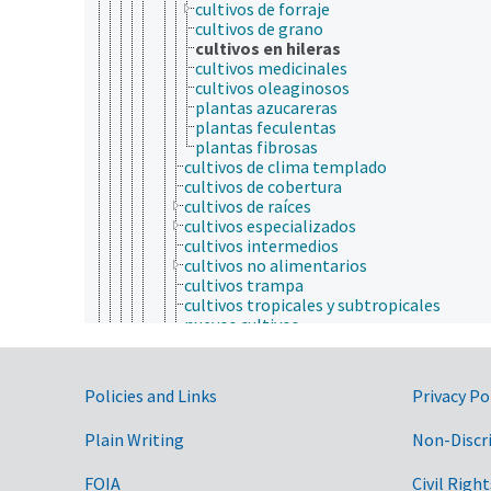
cultivos de forraje
cultivos de grano
cultivos en hileras
cultivos medicinales
cultivos oleaginosos
plantas azucareras
plantas feculentas
plantas fibrosas
cultivos de clima templado
cultivos de cobertura
cultivos de raíces
cultivos especializados
cultivos intermedios
cultivos no alimentarios
cultivos trampa
cultivos tropicales y subtropicales
nuevos cultivos
plantas alimentarias para seres humano
embriofitos
epifitas
Government Links
Policies and Links
Privacy Po
especies recalcitrantes
fanerófitos
Plain Writing
Non-Discr
flora antártica
flores silvestres
freatofitos
FOIA
Civil Right