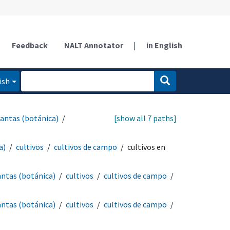
Feedback
NALT Annotator
|
in English
ish
lantas (botánica)
[show all 7 paths]
a)
cultivos
cultivos de campo
cultivos en
antas (botánica)
cultivos
cultivos de campo
antas (botánica)
cultivos
cultivos de campo