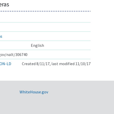
eras
as
English
.gov/nalt/306740
ON-LD
Created 8/11/17, last modified 11/10/17
WhiteHouse.gov