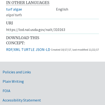
IN OTHER LANGUAGES
turf algae
English
algal turfs
URI
https://lod.nal.usda.gov/nalt/310163
DOWNLOAD THIS
CONCEPT:
RDF/XML
TURTLE
JSON-LD
Created 10/17/17, last modified 11/22/17
Government Links
Policies and Links
Plain Writing
FOIA
Accessibility Statement