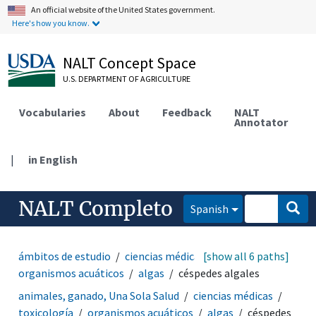
An official website of the United States government.
Here's how you know.
NALT Concept Space
U.S. DEPARTMENT OF AGRICULTURE
Vocabularies
About
Feedback
NALT
Annotator
|
in English
NALT Completo
Spanish
ámbitos de estudio
ciencias médicas
[show all 6 paths]
toxicología
organismos acuáticos
algas
céspedes algales
animales, ganado, Una Sola Salud
ciencias médicas
toxicología
organismos acuáticos
algas
céspedes