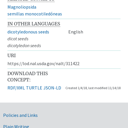
Magnoliopsida
semillas monocotiledóneas
IN OTHER LANGUAGES
dicotyledonous seeds
English
dicot seeds
dicotyledon seeds
URI
https://lod.nal.usda.gov/nalt/311422
DOWNLOAD THIS
CONCEPT:
RDF/XML
TURTLE
JSON-LD
Created 1/4/18, last modified 11/14/18
Government Links
Policies and Links
Plain Writing