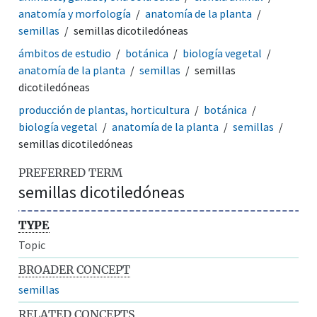
anatomía y morfología
anatomía de la planta
semillas
semillas dicotiledóneas
ámbitos de estudio
botánica
biología vegetal
anatomía de la planta
semillas
semillas
dicotiledóneas
producción de plantas, horticultura
botánica
biología vegetal
anatomía de la planta
semillas
semillas dicotiledóneas
PREFERRED TERM
semillas dicotiledóneas
TYPE
Topic
BROADER CONCEPT
semillas
RELATED CONCEPTS