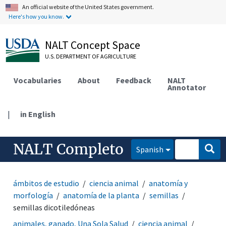
An official website of the United States government.
Here's how you know.
NALT Concept Space
U.S. DEPARTMENT OF AGRICULTURE
Vocabularies
About
Feedback
NALT
Annotator
|
in English
NALT Completo
Spanish
ámbitos de estudio
ciencia animal
anatomía y
morfología
anatomía de la planta
semillas
semillas dicotiledóneas
animales, ganado, Una Sola Salud
ciencia animal