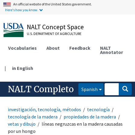
An official website of the United States government.
Here's how you know.
NALT Concept Space
U.S. DEPARTMENT OF AGRICULTURE
Vocabularies
About
Feedback
NALT
Annotator
|
in English
NALT Completo
Spanish
investigación, tecnología, métodos
tecnología
tecnología de la madera
propiedades de la madera
vetas y dibujo
líneas negruzcas en la madera causadas
por un hongo