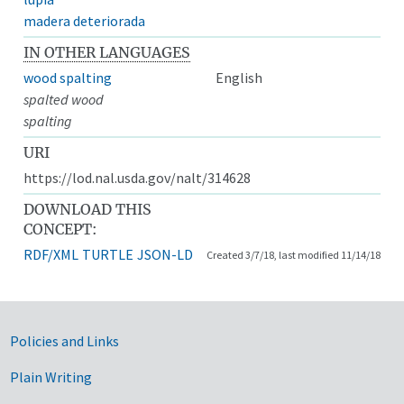
madera deteriorada
IN OTHER LANGUAGES
wood spalting
English
spalted wood
spalting
URI
https://lod.nal.usda.gov/nalt/314628
DOWNLOAD THIS
CONCEPT:
RDF/XML
TURTLE
JSON-LD
Created 3/7/18, last modified 11/14/18
Government Links
Policies and Links
Plain Writing