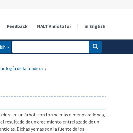
Feedback
NALT Annotator
|
in English
ish
cnología de la madera
a dura en un árbol, con forma más o menos redonda,
l resultado de un crecimiento entrelazado de un
nticias. Dichas yemas son la fuente de los