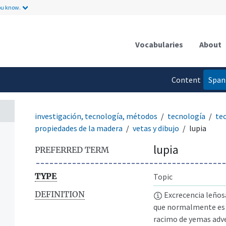
ou know.
Vocabularies
About
Content
Span
language
investigación, tecnología, métodos
tecnología
te
propiedades de la madera
vetas y dibujo
lupia
lupia
PREFERRED TERM
TYPE
Topic
DEFINITION
Excrecencia leños
que normalmente es e
racimo de yemas adve