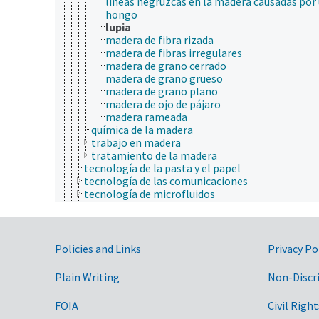
líneas negruzcas en la madera causadas por
hongo
lupia
madera de fibra rizada
madera de fibras irregulares
madera de grano cerrado
madera de grano grueso
madera de grano plano
madera de ojo de pájaro
madera rameada
química de la madera
trabajo en madera
tratamiento de la madera
tecnología de la pasta y el papel
tecnología de las comunicaciones
tecnología de microfluidos
tecnología de procesamiento
tecnología de producción
tecnología del microchip
tecnología educativa
Government Links
Policies and Links
Privacy Po
tecnología geoespacial
tecnología medioambiental
Plain Writing
Non-Discr
tecnología tradicional
tecnologías de asistencia
FOIA
Civil Right
transporte