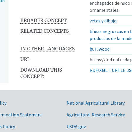
 un
enchapados de nudo 
ornamentales.
BROADER CONCEPT
vetas y dibujo
RELATED CONCEPTS
líneas negruzcas en 
productos de la mad
IN OTHER LANGUAGES
burl wood
URI
https://lod.nal.usda
DOWNLOAD THIS
RDF/XML
TURTLE
JS
CONCEPT:
licy
National Agricultural Library
imination Statement
Agricultural Research Service
s Policy
USDA.gov