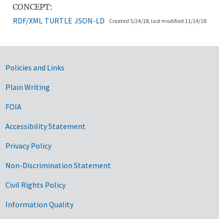
CONCEPT:
RDF/XML
TURTLE
JSON-LD
Created 5/24/18, last modified 11/14/18
Government Links
Policies and Links
Plain Writing
FOIA
Accessibility Statement
Privacy Policy
Non-Discrimination Statement
Civil Rights Policy
Information Quality