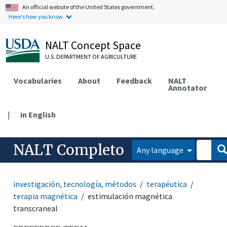
An official website of the United States government.
Here's how you know.
NALT Concept Space
U.S. DEPARTMENT OF AGRICULTURE
Vocabularies
About
Feedback
NALT
Annotator
|
in English
NALT Completo
Any language
investigación, tecnología, métodos
terapéutica
terapia magnética
estimulación magnética
transcraneal