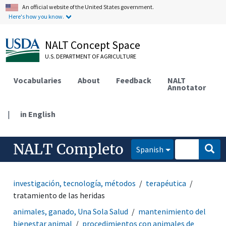
An official website of the United States government.
Here's how you know.
NALT Concept Space
U.S. DEPARTMENT OF AGRICULTURE
Vocabularies
About
Feedback
NALT
Annotator
|
in English
NALT Completo
Spanish
investigación, tecnología, métodos
terapéutica
tratamiento de las heridas
animales, ganado, Una Sola Salud
mantenimiento del
bienestar animal
procedimientos con animales de