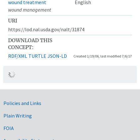
wound treatment
English
wound management
URI
https://lod.nal.usda.gov/nalt/31874
DOWNLOAD THIS
CONCEPT:
RDF/XML
TURTLE
JSON-LD
Created 1/19/06, last modified 7/6/17
Government Links
Policies and Links
Plain Writing
FOIA