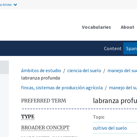
ou know.
Vocabularies
About
Content
Span
language
ámbitos de estudio
ciencia del suelo
manejo del su
labranza profunda
fincas, sistemas de producción agrícola
manejo del s
labranza prof
PREFERRED TERM
TYPE
Topic
BROADER CONCEPT
cultivo del suelo