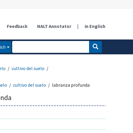
Feedback
NALT Annotator
|
in English
ish
elo
cultivo del suelo
uelo
cultivo del suelo
labranza profunda
unda