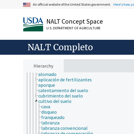
ciencia de la sostenibilidad
An official website of the United States government.
Here's how y
ciencia de las malezas
ciencia de los materiales
NALT Concept Space
ciencia del sistema terrestre
ciencia del suelo
U.S. DEPARTMENT OF AGRICULTURE
análisis del suelo
biología del suelo
calidad del suelo
NALT Completo
clasificación de suelos
ecología del suelo
estatus de productividad del suelo
fìsica del suelo
Hierarchy
manejo del suelo
alomado
aplicación de fertilizantes
aporque
calentamiento del suelo
cubrimiento del suelo
cultivo del suelo
cava
disqueo
franqueado
labranza
labranza convencional
labranza de conservación