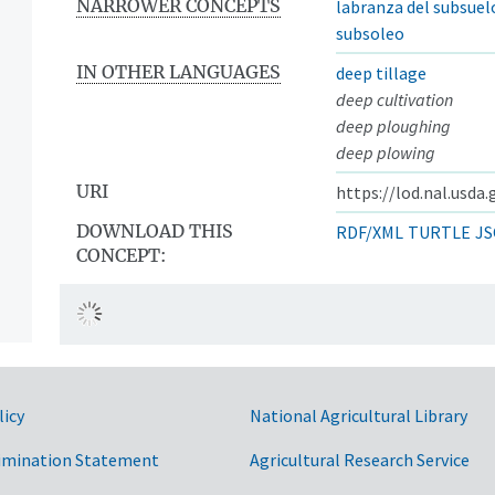
NARROWER CONCEPTS
labranza del subsuel
subsoleo
IN OTHER LANGUAGES
deep tillage
deep cultivation
deep ploughing
deep plowing
URI
https://lod.nal.usda
DOWNLOAD THIS
RDF/XML
TURTLE
JS
CONCEPT:
licy
National Agricultural Library
imination Statement
Agricultural Research Service