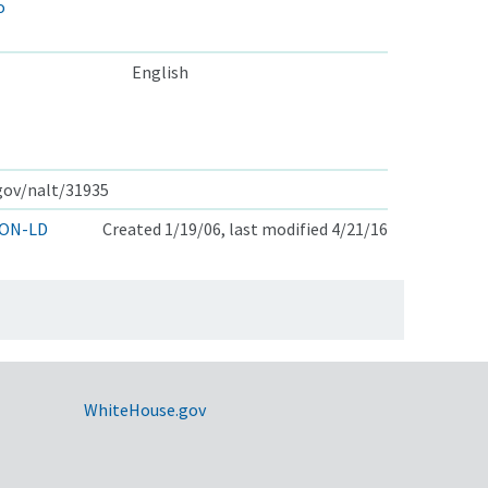
o
English
.gov/nalt/31935
ON-LD
Created 1/19/06, last modified 4/21/16
WhiteHouse.gov