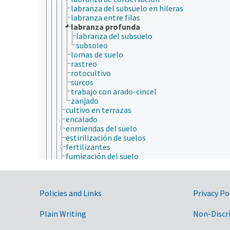
labranza del subsuelo en hileras
labranza entre filas
labranza profunda
labranza del subsuelo
subsoleo
lomas de suelo
rastreo
rotocultivo
surcos
trabajo con arado-cincel
zanjado
cultivo en terrazas
encalado
enmiendas del suelo
estirilización de suelos
fertilizantes
fumigación del suelo
inyección en el suelo
irrigación y drenaje
material de cobertura
Government Links
Policies and Links
preparación del sitio
Privacy Po
sistemas de tráfico controlado
solarización de suelos
Plain Writing
Non-Discr
tratamiento de suelos
mecánica del suelo