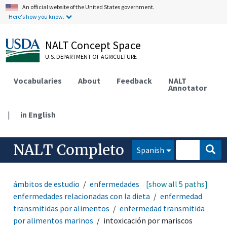
An official website of the United States government.
Here's how you know.
NALT Concept Space
U.S. DEPARTMENT OF AGRICULTURE
Vocabularies
About
Feedback
NALT
Annotator
|
in English
NALT Completo
Spanish
ámbitos de estudio
enfermedades no infecciosas
[show all 5 paths]
enfermedades relacionadas con la dieta
enfermedad
transmitidas por alimentos
enfermedad transmitida
por alimentos marinos
intoxicación por mariscos