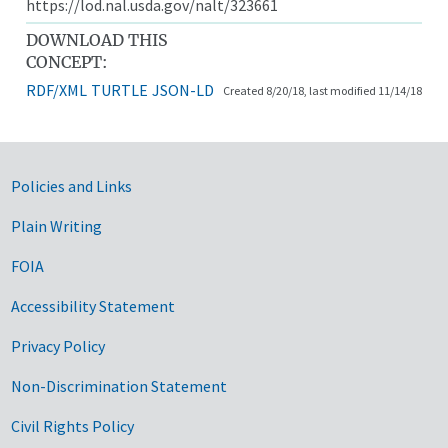
https://lod.nal.usda.gov/nalt/323661
DOWNLOAD THIS
CONCEPT:
RDF/XML
TURTLE
JSON-LD
Created 8/20/18, last modified 11/14/18
Government Links
Policies and Links
Plain Writing
FOIA
Accessibility Statement
Privacy Policy
Non-Discrimination Statement
Civil Rights Policy