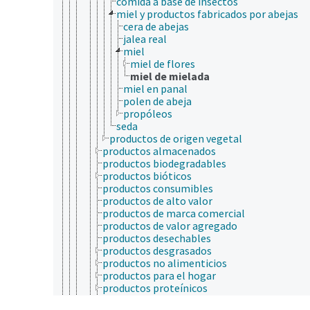
comida a base de insectos
miel y productos fabricados por abejas
cera de abejas
jalea real
miel
miel de flores
miel de mielada
miel en panal
polen de abeja
propóleos
seda
productos de origen vegetal
productos almacenados
productos biodegradables
productos bióticos
productos consumibles
productos de alto valor
productos de marca comercial
productos de valor agregado
productos desechables
productos desgrasados
productos no alimenticios
productos para el hogar
productos proteínicos
productos sintéticos