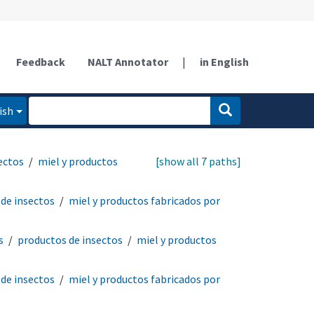
Feedback
NALT Annotator
|
in English
ish
ectos
miel y productos
[show all 7 paths]
de insectos
miel y productos fabricados por
s
productos de insectos
miel y productos
de insectos
miel y productos fabricados por