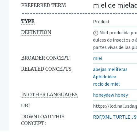
miel de miela
PREFERRED TERM
TYPE
Product
DEFINITION
Miel producida por
dulces de insectos o 
partes vivas de las pl
BROADER CONCEPT
miel
RELATED CONCEPTS
abejas melíferas
Aphidoidea
rocío de miel
IN OTHER LANGUAGES
honeydew honey
URI
https://lod.nal.usda
DOWNLOAD THIS
RDF/XML
TURTLE
JS
CONCEPT: