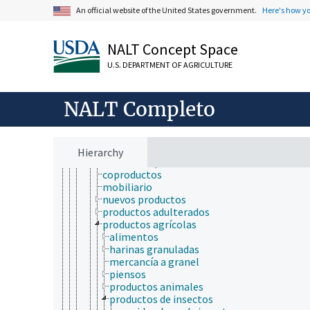
An official website of the United States government.
Here's how y
toxicología
análisis del riesgo
ecotoxicología
NALT Concept Space
ensayos biológicos
farmacocinética
U.S. DEPARTMENT OF AGRICULTURE
farmacodinámica
metodologías de nuevo enfoque
modelos biológicos
NALT Completo
nanotoxicología
organismos acuáticos
productos y mercancías
aceites
Hierarchy
calidad del producto
coproductos
mobiliario
nuevos productos
productos adulterados
productos agrícolas
alimentos
harinas granuladas
mercancía a granel
piensos
productos animales
productos de insectos