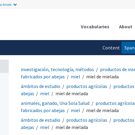
ou know.
Vocabularies
About
Content
Span
language
investigación, tecnología, métodos
productos de ins
fabricados por abejas
miel
miel de mielada
ámbitos de estudio
productos agrícolas
productos 
abejas
miel
miel de mielada
animales, ganado, Una Sola Salud
productos agrícola
fabricados por abejas
miel
miel de mielada
ámbitos de estudio
productos agrícolas
productos 
abejas
miel
miel de mielada