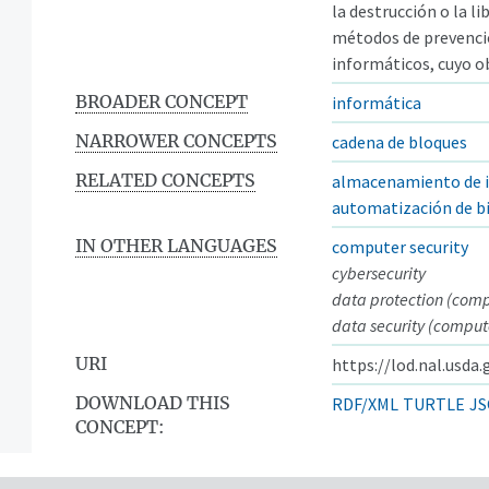
la destrucción o la l
métodos de prevención
informáticos, cuyo o
BROADER CONCEPT
informática
NARROWER CONCEPTS
cadena de bloques
RELATED CONCEPTS
almacenamiento de 
automatización de b
IN OTHER LANGUAGES
computer security
cybersecurity
data protection (comp
data security (comput
URI
https://lod.nal.usda
DOWNLOAD THIS
RDF/XML
TURTLE
JS
CONCEPT: