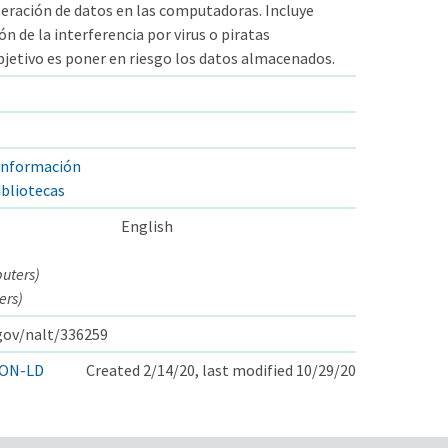
iberación de datos en las computadoras. Incluye
 de la interferencia por virus o piratas
bjetivo es poner en riesgo los datos almacenados.
información
ibliotecas
English
uters)
ers)
.gov/nalt/336259
ON-LD
Created 2/14/20, last modified 10/29/20