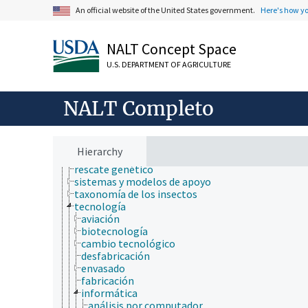
ingeniería genética
An official website of the United States government.
Here's how y
insectarios
investigación
localizaciones geográficas históricas
NALT Concept Space
medicamentos
U.S. DEPARTMENT OF AGRICULTURE
metodología
organismos
patología de insectos
NALT Completo
procesos y condiciones patológicas
productos de insectos
recolección de insectos
recursos genéticos
Hierarchy
regeneración de germoplasma
rescate genético
sistemas y modelos de apoyo
taxonomía de los insectos
tecnología
aviación
biotecnología
cambio tecnológico
desfabricación
envasado
fabricación
informática
análisis por computador