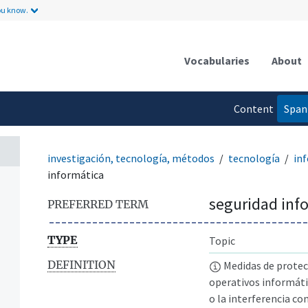
ou know.
Vocabularies
About
Content
Span
language
investigación, tecnología, métodos
tecnología
in
informática
seguridad inf
PREFERRED TERM
TYPE
Topic
DEFINITION
Medidas de protec
operativos informát
o la interferencia con