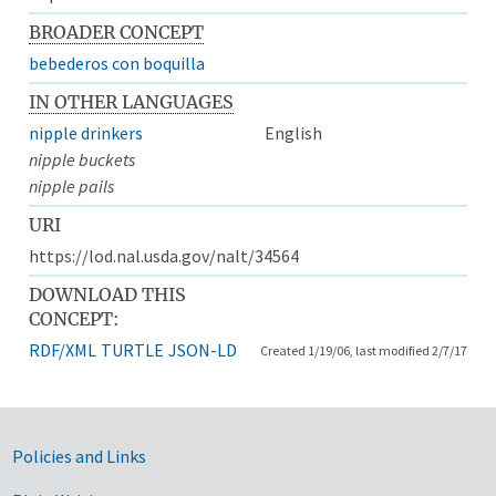
BROADER CONCEPT
bebederos con boquilla
IN OTHER LANGUAGES
nipple drinkers
English
nipple buckets
nipple pails
URI
https://lod.nal.usda.gov/nalt/34564
DOWNLOAD THIS
CONCEPT:
RDF/XML
TURTLE
JSON-LD
Created 1/19/06, last modified 2/7/17
Government Links
Policies and Links