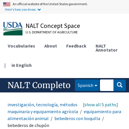
An official website of the United States government.
Here's how you know.
NALT Concept Space
U.S. DEPARTMENT OF AGRICULTURE
Vocabularies
About
Feedback
NALT
Annotator
|
in English
NALT Completo
Spanish
investigación, tecnología, métodos
[show all 5 paths]
equipamiento
maquinaria y equipamiento agrícola
equipamiento para
alimentación animal
bebederos con boquilla
bebederos de chupón