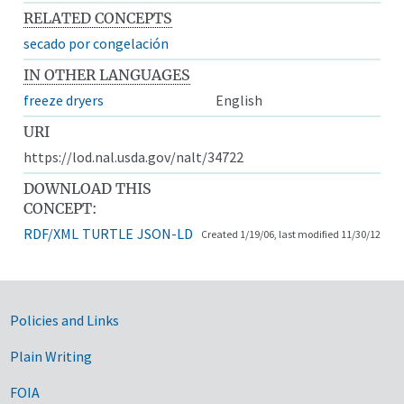
RELATED CONCEPTS
secado por congelación
IN OTHER LANGUAGES
freeze dryers
English
URI
https://lod.nal.usda.gov/nalt/34722
DOWNLOAD THIS
CONCEPT:
RDF/XML
TURTLE
JSON-LD
Created 1/19/06, last modified 11/30/12
Government Links
Policies and Links
Plain Writing
FOIA