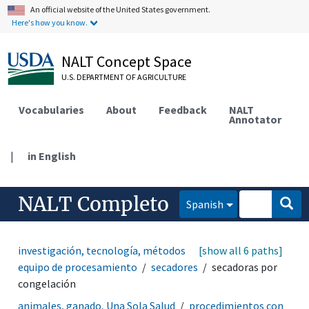
An official website of the United States government.
Here's how you know.
NALT Concept Space
U.S. DEPARTMENT OF AGRICULTURE
Vocabularies
About
Feedback
NALT
Annotator
|
in English
NALT Completo
Spanish
investigación, tecnología, métodos
[show all 6 paths]
equipamiento
equipo de procesamiento
secadores
secadoras por
congelación
animales, ganado, Una Sola Salud
procedimientos con