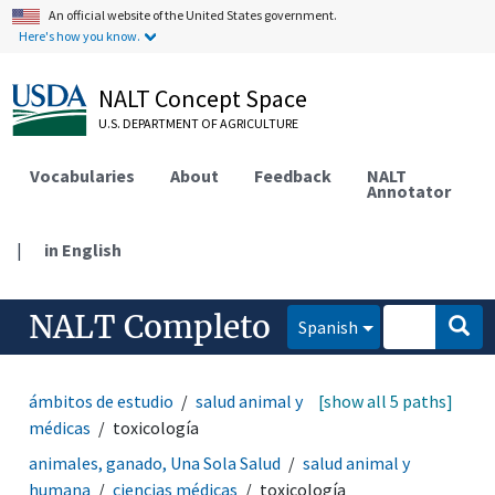
An official website of the United States government.
Here's how you know.
NALT Concept Space
U.S. DEPARTMENT OF AGRICULTURE
Vocabularies
About
Feedback
NALT
Annotator
|
in English
NALT Completo
Spanish
ámbitos de estudio
salud animal y humana
[show all 5 paths]
ciencias
médicas
toxicología
animales, ganado, Una Sola Salud
salud animal y
humana
ciencias médicas
toxicología