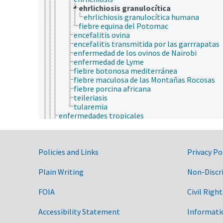
ehrlichiosis granulocítica
ehrlichiosis granulocítica humana
fiebre equina del Potomac
encefalitis ovina
encefalitis transmitida por las garrrapatas
enfermedad de los ovinos de Nairobi
enfermedad de Lyme
fiebre botonosa mediterránea
fiebre maculosa de las Montañas Rocosas
fiebre porcina africana
teileriasis
tularemia
enfermedades tropicales
epidemiología celular
estudios epidemiológicos
gravedad de una enfermedad
Government Links
incidencia de la enfermedades
Policies and Links
Privacy Po
incidencia familiar
ocurrencia de la enfermedad
Plain Writing
Non-Discr
patogenicidad
prevalencia de enfermedades
FOIA
Civil Right
reservorios de enfermedades
resurgencia de enfermedades
Accessibility Statement
Informati
seroconversión
seroprevalencia