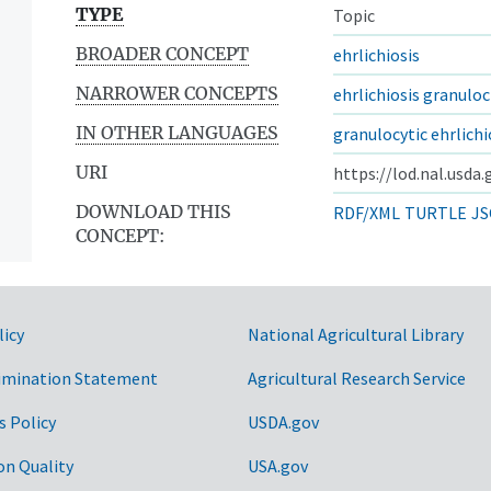
TYPE
Topic
BROADER CONCEPT
ehrlichiosis
NARROWER CONCEPTS
ehrlichiosis granulo
IN OTHER LANGUAGES
granulocytic ehrlichi
URI
https://lod.nal.usda
DOWNLOAD THIS
RDF/XML
TURTLE
JS
CONCEPT:
licy
National Agricultural Library
imination Statement
Agricultural Research Service
s Policy
USDA.gov
on Quality
USA.gov