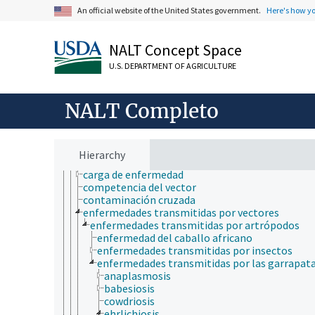
comunicación (humana)
An official website of the United States government.
Here's how y
conducta
criobiología
NALT Concept Space
cultura y humanidades
ecología
U.S. DEPARTMENT OF AGRICULTURE
ecología humana
economía
educación
NALT Completo
embriología
endocrinología
epidemiología
brotes de enfermedades
Hierarchy
capacidad vectorial
carga de enfermedad
competencia del vector
contaminación cruzada
enfermedades transmitidas por vectores
enfermedades transmitidas por artrópodos
enfermedad del caballo africano
enfermedades transmitidas por insectos
enfermedades transmitidas por las garrapat
anaplasmosis
babesiosis
cowdriosis
ehrlichiosis