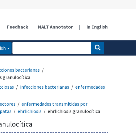
Feedback
NALT Annotator
|
in English
ish
cciones bacterianas
is granulocítica
cciosas
infecciones bacterianas
enfermedades
ectores
enfermedades transmitidas por
apatas
ehrlichiosis
ehrlichiosis granulocítica
ranulocítica