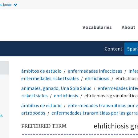
ou know.
Vocabularies
About
Content
Span
language
ámbitos de estudio
enfermedades infecciosas
infe
enfermedades rickettsiales
ehrlichiosis
ehrlichios
animales, ganado, Una Sola Salud
enfermedades infe
rickettsiales
ehrlichiosis
ehrlichiosis granulocítica
ámbitos de estudio
enfermedades transmitidas por v
artrópodos
enfermedades transmitidas por las garr
as
ehrlichiosis g
PREFERRED TERM