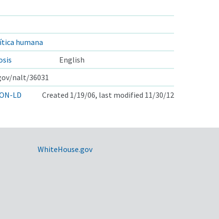
cítica humana
osis
English
.gov/nalt/36031
ON-LD
Created 1/19/06, last modified 11/30/12
WhiteHouse.gov