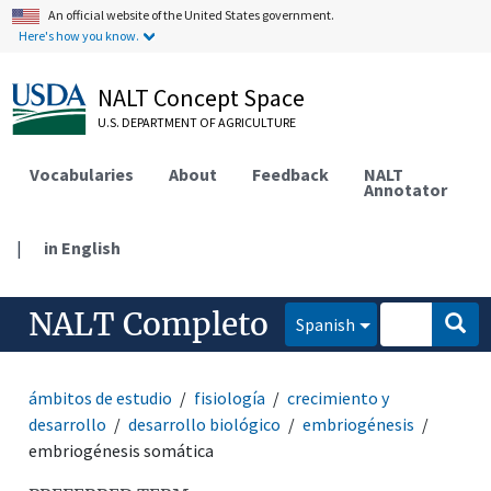
An official website of the United States government.
Here's how you know.
NALT Concept Space
U.S. DEPARTMENT OF AGRICULTURE
Vocabularies
About
Feedback
NALT
Annotator
|
in English
NALT Completo
Spanish
ámbitos de estudio
fisiología
crecimiento y
desarrollo
desarrollo biológico
embriogénesis
embriogénesis somática