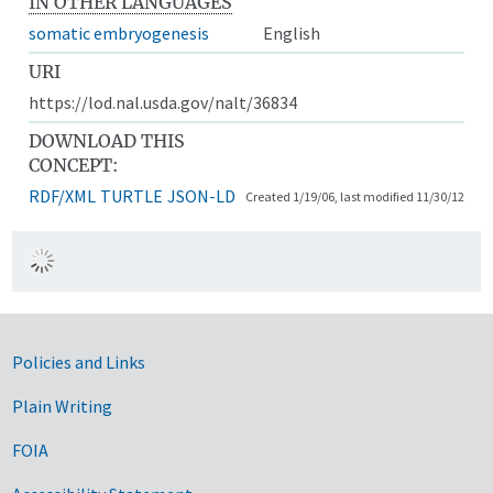
IN OTHER LANGUAGES
somatic embryogenesis
English
URI
https://lod.nal.usda.gov/nalt/36834
DOWNLOAD THIS
CONCEPT:
RDF/XML
TURTLE
JSON-LD
Created 1/19/06, last modified 11/30/12
Government Links
Policies and Links
Plain Writing
FOIA