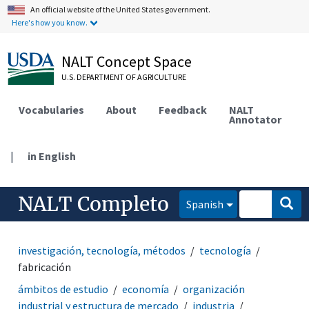
An official website of the United States government.
Here's how you know.
NALT Concept Space
U.S. DEPARTMENT OF AGRICULTURE
Vocabularies
About
Feedback
NALT
Annotator
|
in English
NALT Completo
Spanish
investigación, tecnología, métodos
tecnología
fabricación
ámbitos de estudio
economía
organización
industrial y estructura de mercado
industria