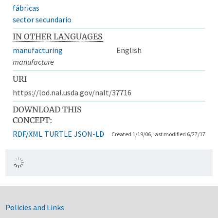
fábricas
sector secundario
IN OTHER LANGUAGES
manufacturing
English
manufacture
URI
https://lod.nal.usda.gov/nalt/37716
DOWNLOAD THIS
CONCEPT:
RDF/XML
TURTLE
JSON-LD
Created 1/19/06, last modified 6/27/17
Government Links
Policies and Links