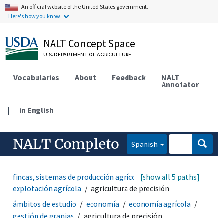
An official website of the United States government.
Here's how you know.
NALT Concept Space
U.S. DEPARTMENT OF AGRICULTURE
Vocabularies
About
Feedback
NALT
Annotator
|
in English
NALT Completo
Spanish
fincas, sistemas de producción agrícola
[show all 5 paths]
sistemas de
explotación agrícola
agricultura de precisión
ámbitos de estudio
economía
economía agrícola
gestión de granjas
agricultura de precisión