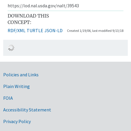
https://lod.nal.usda.gov/nalt/39543
DOWNLOAD THIS
CONCEPT:
RDF/XML
TURTLE
JSON-LD
Created 1/19/06, last modified 9/13/18
Government Links
Policies and Links
Plain Writing
FOIA
Accessibility Statement
Privacy Policy