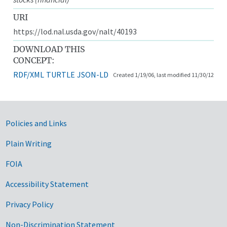
URI
https://lod.nal.usda.gov/nalt/40193
DOWNLOAD THIS
CONCEPT:
RDF/XML
TURTLE
JSON-LD
Created 1/19/06, last modified 11/30/12
Government Links
Policies and Links
Plain Writing
FOIA
Accessibility Statement
Privacy Policy
Non-Discrimination Statement