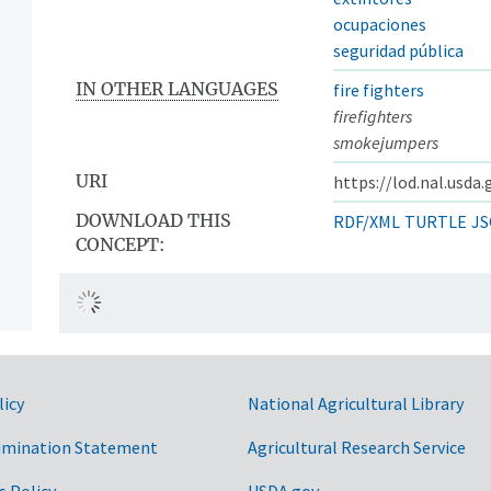
ocupaciones
seguridad pública
IN OTHER LANGUAGES
fire fighters
firefighters
smokejumpers
URI
https://lod.nal.usda
DOWNLOAD THIS
RDF/XML
TURTLE
JS
CONCEPT:
licy
National Agricultural Library
imination Statement
Agricultural Research Service
s Policy
USDA.gov