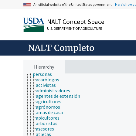
An official website of the United States government.
Here's how y
NALT Concept Space
ámbitos de estudio
U.S. DEPARTMENT OF AGRICULTURE
animales, ganado, Una Sola Salud
desarrollo rural, comunidades, educación, extensió
comunicación (humana)
NALT Completo
cultura y humanidades
demografía
educación
historia de la vida
Hierarchy
organizaciones
personas
acarólogos
activistas
administradores
agentes de extensión
agricultores
agrónomos
amas de casa
apicultores
arboristas
asesores
atletas