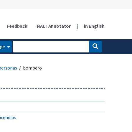
Feedback
NALT Annotator
|
in English
age
personas
bombero
incendios