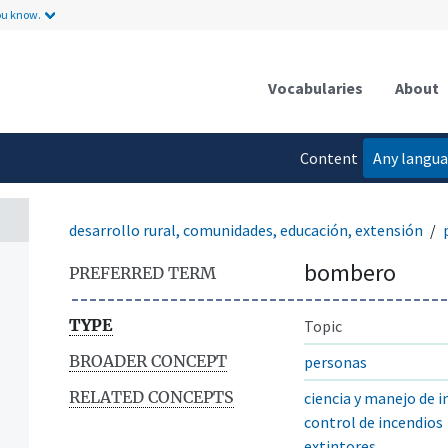
ou know.
Vocabularies
About
n
Content
Any langu
language
desarrollo rural, comunidades, educación, extensión
bombero
PREFERRED TERM
TYPE
Topic
BROADER CONCEPT
personas
RELATED CONCEPTS
ciencia y manejo de 
control de incendios
extintores