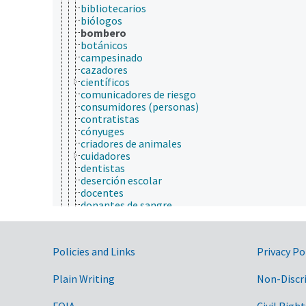
bibliotecarios
biólogos
bombero
botánicos
campesinado
cazadores
científicos
comunicadores de riesgo
consumidores (personas)
contratistas
cónyuges
criadores de animales
cuidadores
dentistas
deserción escolar
docentes
donantes de sangre
dueños de tierras
ecólogos
economistas
Government Links
Policies and Links
Privacy Po
electricistas
entomólogos
Plain Writing
equipo (personas)
Non-Discr
estudiantes
evaluadores del riesgo
FOIA
Civil Right