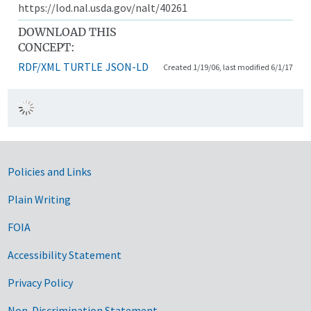
https://lod.nal.usda.gov/nalt/40261
DOWNLOAD THIS
CONCEPT:
RDF/XML
TURTLE
JSON-LD
Created 1/19/06, last modified 6/1/17
Government Links
Policies and Links
Plain Writing
FOIA
Accessibility Statement
Privacy Policy
Non-Discrimination Statement