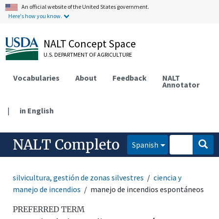
An official website of the United States government.
Here's how you know.
NALT Concept Space
U.S. DEPARTMENT OF AGRICULTURE
Vocabularies
About
Feedback
NALT
Annotator
|
in English
NALT Completo
Spanish
silvicultura, gestión de zonas silvestres
ciencia y
manejo de incendios
manejo de incendios espontáneos
PREFERRED TERM