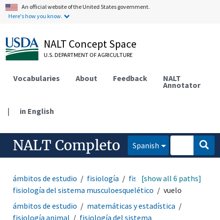
An official website of the United States government.
Here's how you know.
NALT Concept Space
U.S. DEPARTMENT OF AGRICULTURE
Vocabularies
About
Feedback
NALT
Annotator
|
in English
NALT Completo
Spanish
ámbitos de estudio
fisiología
fisiología animal
[show all 6 paths]
fisiología del sistema musculoesquelético
vuelo
ámbitos de estudio
matemáticas y estadística
fisiología animal
fisiología del sistema