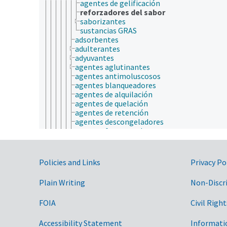
agentes de gelificación
reforzadores del sabor
saborizantes
sustancias GRAS
adsorbentes
adulterantes
adyuvantes
agentes aglutinantes
agentes antimoluscosos
agentes blanqueadores
agentes de alquilación
agentes de quelación
agentes de retención
agentes descongeladores
agentes fermentadores
agentes limpiadores
agentes reductores
agentes vulcanizantes
Government Links
Policies and Links
Privacy Po
agonistas
antagonistas
Plain Writing
Non-Discr
antioxidantes
atractantes
FOIA
Civil Right
biocidas
biosorbentes
catalizadores
Accessibility Statement
Informati