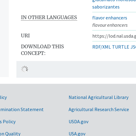
saborizantes
IN OTHER LANGUAGES
flavor enhancers
flavour enhancers
URI
https://lod.nal.usda
DOWNLOAD THIS
RDF/XML
TURTLE
JS
CONCEPT:
licy
National Agricultural Library
imination Statement
Agricultural Research Service
s Policy
USDA.gov
on Quality
USA.gov