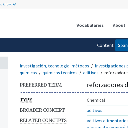
ou know.
Vocabularies
About
Content
Span
language
investigación, tecnología, métodos
investigaciones 
químicas
químicos técnicos
aditivos
reforzadore
reforzadores d
PREFERRED TERM
TYPE
Chemical
BROADER CONCEPT
aditivos
RELATED CONCEPTS
aditivos alimentario
glutamato monosód