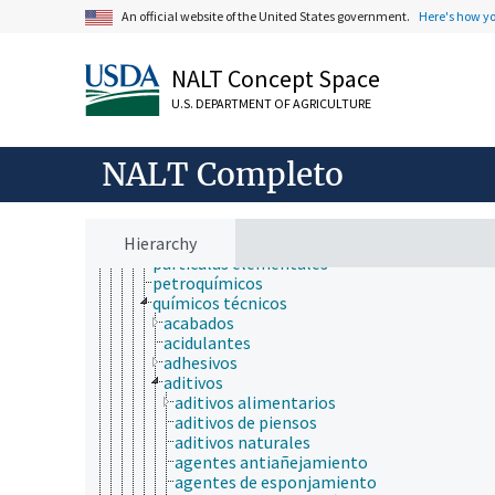
experimentación en laboratorio
An official website of the United States government.
Here's how y
investigación médica translacional
líneas genéticas
métodos de reemplazo
NALT Concept Space
modelos animales
propiedades y fenómenos biológicos
U.S. DEPARTMENT OF AGRICULTURE
protocolos
puntos finales humanitarios
sustancias químicas
NALT Completo
agroquímicos
compuestos bioquímicos
compuestos químicos
Hierarchy
elementos químicos
partículas elementales
petroquímicos
químicos técnicos
acabados
acidulantes
adhesivos
aditivos
aditivos alimentarios
aditivos de piensos
aditivos naturales
agentes antiañejamiento
agentes de esponjamiento