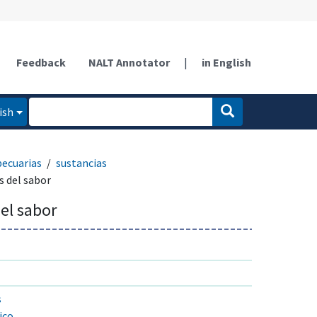
Feedback
NALT Annotator
|
in English
ish
pecuarias
sustancias
s del sabor
el sabor
s
ico