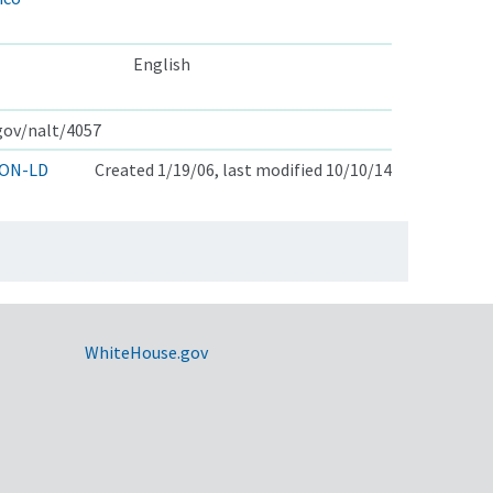
English
.gov/nalt/4057
ON-LD
Created 1/19/06, last modified 10/10/14
WhiteHouse.gov