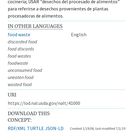
cocinería; USAR "desechos del procesado de alimentos"
para referirse a desechos provenientes de plantas
procesadoras de alimentos.
IN OTHER LANGUAGES
food waste
English
discarded food
food discards
food wastes
foodwaste
unconsumed food
uneaten food
wasted food
URI
https://lod.nal.usda.gov/nalt/41000
DOWNLOAD THIS
CONCEPT:
RDF/XML
TURTLE
JSON-LD
Created 1/19/06, last modified 7/2/19