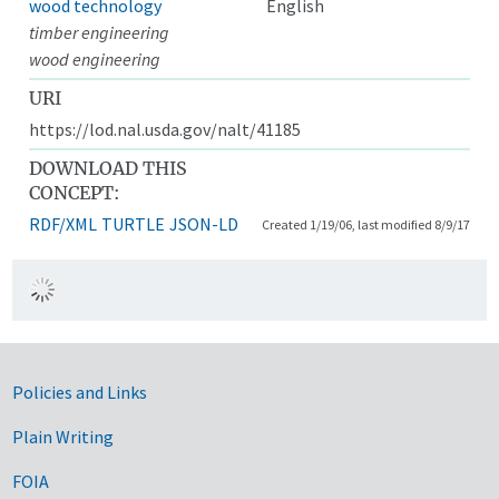
wood technology
English
timber engineering
wood engineering
URI
https://lod.nal.usda.gov/nalt/41185
DOWNLOAD THIS
CONCEPT:
RDF/XML
TURTLE
JSON-LD
Created 1/19/06, last modified 8/9/17
Government Links
Policies and Links
Plain Writing
FOIA