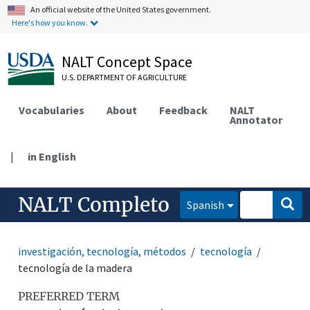
An official website of the United States government.
Here's how you know.
NALT Concept Space
U.S. DEPARTMENT OF AGRICULTURE
Vocabularies
About
Feedback
NALT
Annotator
|
in English
NALT Completo
Spanish
investigación, tecnología, métodos
tecnología
tecnología de la madera
PREFERRED TERM