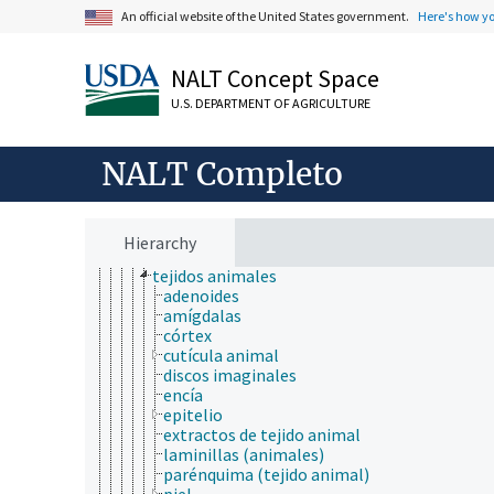
fluidos corporales
An official website of the United States government.
Here's how y
nácar
órganos animales
NALT Concept Space
puparium
secreciones y exudados corporales
U.S. DEPARTMENT OF AGRICULTURE
sistema circulatorio
sistema digestivo
sistema endocrino
NALT Completo
sistema excretor
sistema inmunitario
sistema musculoesquelético
sistema nervioso
Hierarchy
sistema respiratorio
tejidos animales
adenoides
amígdalas
córtex
cutícula animal
discos imaginales
encía
epitelio
extractos de tejido animal
laminillas (animales)
parénquima (tejido animal)
piel