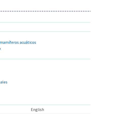
 mamíferos acuáticos
o
males
English