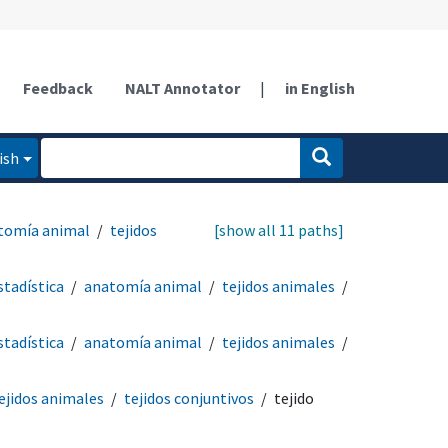
Feedback
NALT Annotator
|
in English
ish
tomía animal
tejidos
[show all 11 paths]
tadística
anatomía animal
tejidos animales
tadística
anatomía animal
tejidos animales
ejidos animales
tejidos conjuntivos
tejido