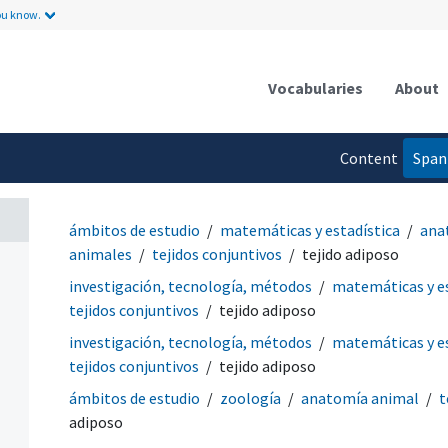
ou know.
Vocabularies
About
Content
Span
language
ámbitos de estudio
matemáticas y estadística
ana
animales
tejidos conjuntivos
tejido adiposo
investigación, tecnología, métodos
matemáticas y es
tejidos conjuntivos
tejido adiposo
investigación, tecnología, métodos
matemáticas y es
tejidos conjuntivos
tejido adiposo
ámbitos de estudio
zoología
anatomía animal
t
adiposo