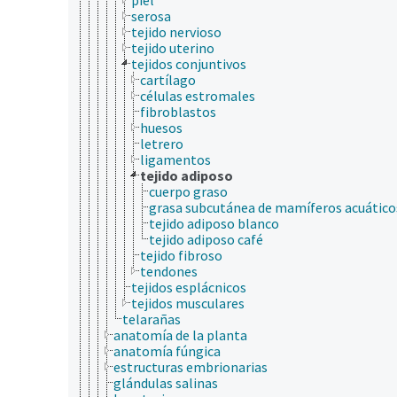
serosa
tejido nervioso
tejido uterino
tejidos conjuntivos
cartílago
células estromales
fibroblastos
huesos
letrero
ligamentos
tejido adiposo
cuerpo graso
grasa subcutánea de mamíferos acuático
tejido adiposo blanco
tejido adiposo café
tejido fibroso
tendones
tejidos esplácnicos
tejidos musculares
telarañas
anatomía de la planta
anatomía fúngica
estructuras embrionarias
glándulas salinas