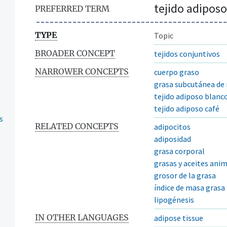
tejido adiposo
PREFERRED TERM
TYPE
Topic
BROADER CONCEPT
tejidos conjuntivos
NARROWER CONCEPTS
cuerpo graso
grasa subcutánea de
tejido adiposo blanc
tejido adiposo café
s
RELATED CONCEPTS
adipocitos
adiposidad
grasa corporal
grasas y aceites ani
grosor de la grasa
índice de masa grasa
lipogénesis
IN OTHER LANGUAGES
adipose tissue