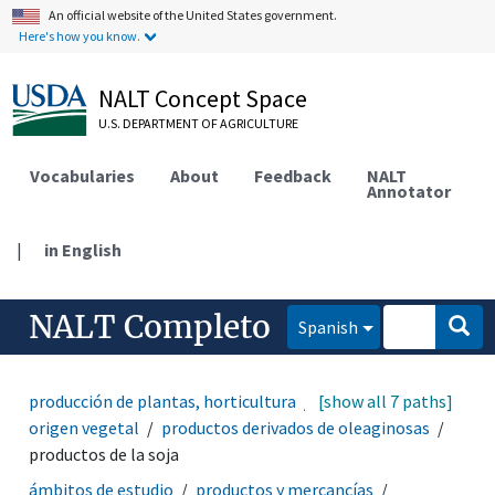
An official website of the United States government.
Here's how you know.
NALT Concept Space
U.S. DEPARTMENT OF AGRICULTURE
Vocabularies
About
Feedback
NALT
Annotator
|
in English
NALT Completo
Spanish
producción de plantas, horticultura
[show all 7 paths]
productos de
origen vegetal
productos derivados de oleaginosas
productos de la soja
ámbitos de estudio
productos y mercancías