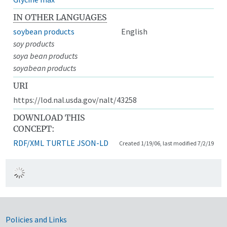
IN OTHER LANGUAGES
soybean products
English
soy products
soya bean products
soyabean products
URI
https://lod.nal.usda.gov/nalt/43258
DOWNLOAD THIS
CONCEPT:
RDF/XML
TURTLE
JSON-LD
Created 1/19/06, last modified 7/2/19
Government Links
Policies and Links