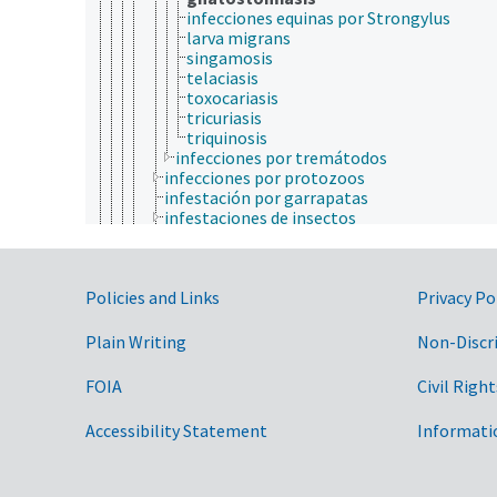
infecciones equinas por Strongylus
larva migrans
singamosis
telaciasis
toxocariasis
tricuriasis
triquinosis
infecciones por tremátodos
infecciones por protozoos
infestación por garrapatas
infestaciones de insectos
infestaciones por ácaros
malaria
mieloencefalitis protozoaria equina
Government Links
Policies and Links
neosporosis
Privacy Po
oestrosis
sarcocistosis
Plain Writing
Non-Discr
teileriasis
toxoplasmosis
FOIA
Civil Right
enfermedades inmunológicas
enfermedades linfáticas
Accessibility Statement
Informati
enfermedades musculoesqueléticas
enfermedades no infecciosas
enfermedades oculares
enfermedades respiratorias