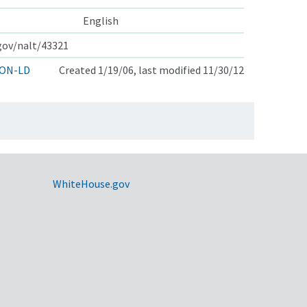
English
.gov/nalt/43321
ON-LD
Created 1/19/06, last modified 11/30/12
WhiteHouse.gov