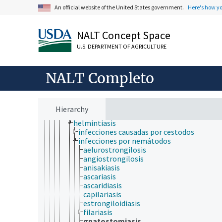
enfermedades endocrinas
An official website of the United States government.
Here's how y
enfermedades hematológicas
enfermedades hepáticas
NALT Concept Space
enfermedades humanas
enfermedades iatrogénicas
U.S. DEPARTMENT OF AGRICULTURE
enfermedades idiopáticas
enfermedades infecciosas e infestaciones
enfermedades infecciosas
NALT Completo
enfermedades parasitarias
babesiosis
coccidiosis
criptosporidiosis
Hierarchy
enfermedad del torneo
helmintiasis
infecciones causadas por cestodos
infecciones por nemátodos
aelurostrongilosis
angiostrongilosis
anisakiasis
ascariasis
ascaridiasis
capilariasis
estrongiloidiasis
filariasis
gnatostomiasis