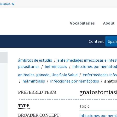
ou know.
Vocabularies
About
Content
Span
language
ámbitos de estudio
enfermedades infecciosas e infes
parasitarias
helmintiasis
infecciones por nemáto
animales, ganado, Una Sola Salud
enfermedades infec
helmintiasis
infecciones por nemátodos
gnatos
gnatostomias
PREFERRED TERM
TYPE
Topic
BROADER CONCEPT
infecciones por nem