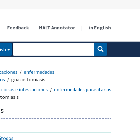
Feedback
NALT Annotator
|
in English
ish
taciones
enfermedades
dos
gnatostomiasis
ciosas e infestaciones
enfermedades parasitarias
tomiasis
is
átodos