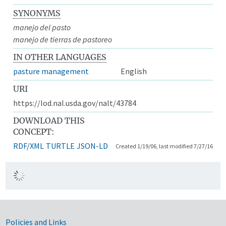
SYNONYMS
manejo del pasto
manejo de tierras de pastoreo
IN OTHER LANGUAGES
pasture management
English
URI
https://lod.nal.usda.gov/nalt/43784
DOWNLOAD THIS
CONCEPT:
RDF/XML
TURTLE
JSON-LD
Created 1/19/06, last modified 7/27/16
Government Links
Policies and Links