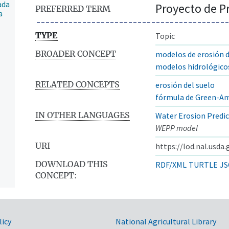
ada
Proyecto de Pr
PREFERRED TERM
a
TYPE
Topic
BROADER CONCEPT
modelos de erosión d
modelos hidrológico
RELATED CONCEPTS
erosión del suelo
fórmula de Green-A
IN OTHER LANGUAGES
Water Erosion Predic
WEPP model
URI
https://lod.nal.usda
DOWNLOAD THIS
RDF/XML
TURTLE
JS
CONCEPT:
licy
National Agricultural Library