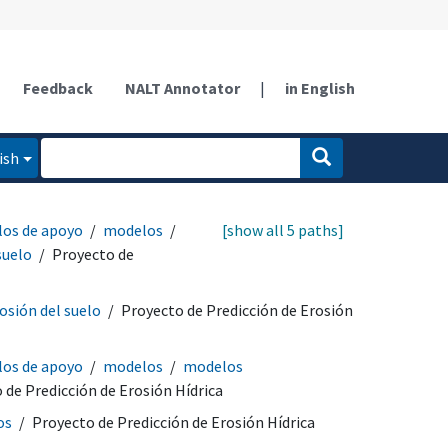
Feedback
NALT Annotator
|
in English
ish
los de apoyo
modelos
[show all 5 paths]
suelo
Proyecto de
osión del suelo
Proyecto de Predicción de Erosión
los de apoyo
modelos
modelos
 de Predicción de Erosión Hídrica
os
Proyecto de Predicción de Erosión Hídrica