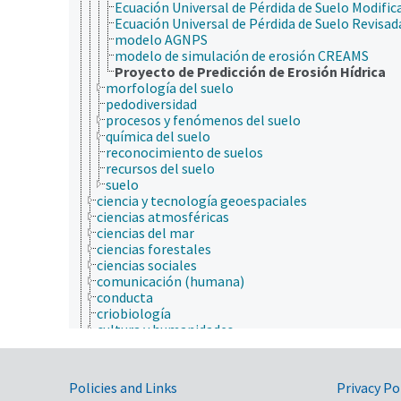
Ecuación Universal de Pérdida de Suelo Modific
Ecuación Universal de Pérdida de Suelo Revisad
modelo AGNPS
modelo de simulación de erosión CREAMS
Proyecto de Predicción de Erosión Hídrica
morfología del suelo
pedodiversidad
procesos y fenómenos del suelo
química del suelo
reconocimiento de suelos
recursos del suelo
suelo
ciencia y tecnología geoespaciales
ciencias atmosféricas
ciencias del mar
ciencias forestales
ciencias sociales
comunicación (humana)
conducta
criobiología
cultura y humanidades
ecología
ecología humana
economía
Government Links
Policies and Links
Privacy Po
educación