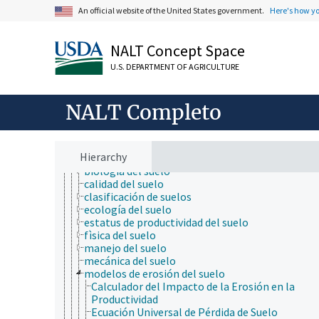
bioquímica
An official website of the United States government.
Here's how y
botánica
cartografía
ciencia ambiental
NALT Concept Space
ciencia animal
ciencia de la información
U.S. DEPARTMENT OF AGRICULTURE
ciencia de la nutrición
ciencia de la sostenibilidad
NALT Completo
ciencia de las malezas
ciencia de los materiales
ciencia del sistema terrestre
ciencia del suelo
Hierarchy
análisis del suelo
biología del suelo
calidad del suelo
clasificación de suelos
ecología del suelo
estatus de productividad del suelo
fìsica del suelo
manejo del suelo
mecánica del suelo
modelos de erosión del suelo
Calculador del Impacto de la Erosión en la
Productividad
Ecuación Universal de Pérdida de Suelo