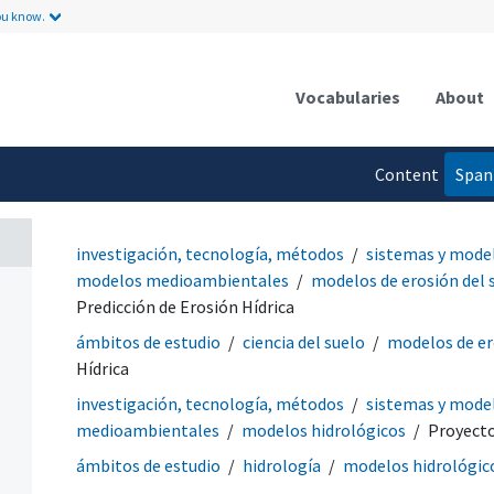
ou know.
Vocabularies
About
Content
Span
language
investigación, tecnología, métodos
sistemas y mode
modelos medioambientales
modelos de erosión del 
Predicción de Erosión Hídrica
ámbitos de estudio
ciencia del suelo
modelos de er
Hídrica
investigación, tecnología, métodos
sistemas y mode
medioambientales
modelos hidrológicos
Proyecto
ámbitos de estudio
hidrología
modelos hidrológic