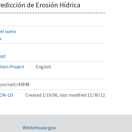
edicción de Erosión Hídrica
el suelo
s
mpt
tion Project
English
.gov/nalt/43848
ON-LD
Created 1/19/06, last modified 11/30/12
WhiteHouse.gov