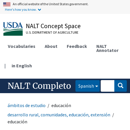
An official website of the United States government.
Here's how you know.
NALT Concept Space
U.S. DEPARTMENT OF AGRICULTURE
Vocabularies
About
Feedback
NALT
Annotator
|
in English
NALT Completo
Spanish
ámbitos de estudio
educación
desarrollo rural, comunidades, educación, extensión
educación