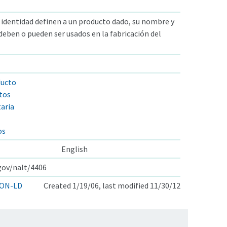
 identidad definen a un producto dado, su nombre y
deben o pueden ser usados en la fabricación del
ducto
ntos
aria
os
English
.gov/nalt/4406
ON-LD
Created 1/19/06, last modified 11/30/12