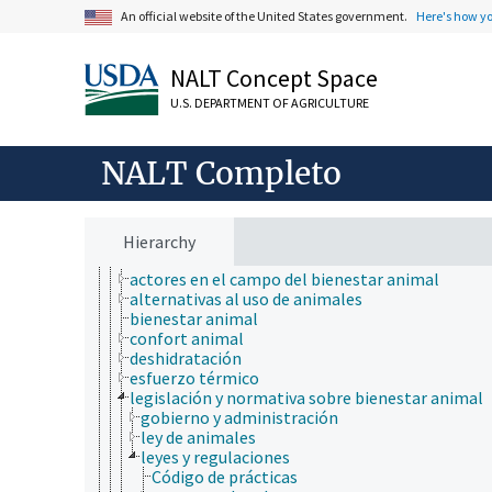
ámbitos de estudio
An official website of the United States government.
Here's how y
animales, ganado, Una Sola Salud
acuicultura
animales
NALT Concept Space
apicultura
ciencia animal
U.S. DEPARTMENT OF AGRICULTURE
ecología animal
embriología
endocrinología
NALT Completo
estiércol
iniciativa "Un Mundo, una Salud"
ley de pesquería
ley de protección de peces y fauna silvestre
Hierarchy
mantenimiento del bienestar animal
actores en el campo del bienestar animal
alternativas al uso de animales
bienestar animal
confort animal
deshidratación
esfuerzo térmico
legislación y normativa sobre bienestar animal
gobierno y administración
ley de animales
leyes y regulaciones
Código de prácticas