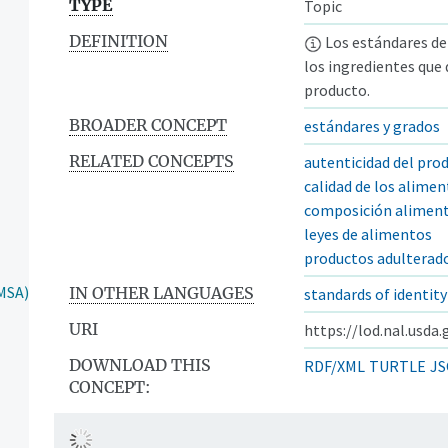
TYPE
Topic
DEFINITION
Los estándares de
los ingredientes que 
producto.
BROADER CONCEPT
estándares y grados
RELATED CONCEPTS
autenticidad del pro
calidad de los alime
composición aliment
leyes de alimentos
productos adulterad
HMSA)
IN OTHER LANGUAGES
standards of identity
URI
https://lod.nal.usda
DOWNLOAD THIS
RDF/XML
TURTLE
JS
CONCEPT: