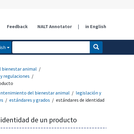
Feedback
NALT Annotator
|
in English
ish
 bienestar animal
 y regulaciones
roducto
ntenimiento del bienestar animal
legislación y
es
estándares y grados
estándares de identidad
 identidad de un producto