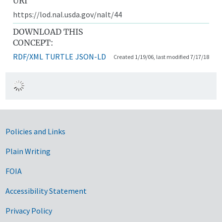
URI
https://lod.nal.usda.gov/nalt/44
DOWNLOAD THIS
CONCEPT:
RDF/XML
TURTLE
JSON-LD
Created 1/19/06, last modified 7/17/18
Government Links
Policies and Links
Plain Writing
FOIA
Accessibility Statement
Privacy Policy