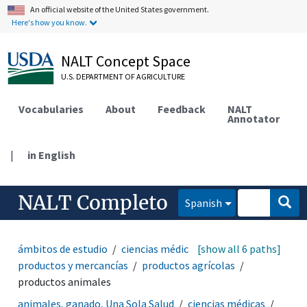
An official website of the United States government.
Here's how you know.
NALT Concept Space
U.S. DEPARTMENT OF AGRICULTURE
Vocabularies
About
Feedback
NALT
Annotator
|
in English
NALT Completo
Spanish
ámbitos de estudio
ciencias médicas
[show all 6 paths]
toxicología
productos y mercancías
productos agrícolas
productos animales
animales, ganado, Una Sola Salud
ciencias médicas