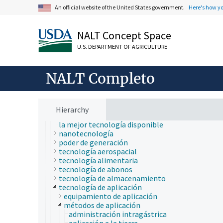
recursos genéticos
An official website of the United States government.
Here's how y
regeneración de germoplasma
rescate genético
NALT Concept Space
sistemas y modelos de apoyo
taxonomía de los insectos
U.S. DEPARTMENT OF AGRICULTURE
tecnología
aviación
biotecnología
NALT Completo
cambio tecnológico
desfabricación
envasado
fabricación
Hierarchy
informática
la mejor tecnología disponible
nanotecnología
poder de generación
tecnología aerospacial
tecnología alimentaria
tecnología de abonos
tecnología de almacenamiento
tecnología de aplicación
equipamiento de aplicación
métodos de aplicación
administración intragástrica
aplicación a la tierra