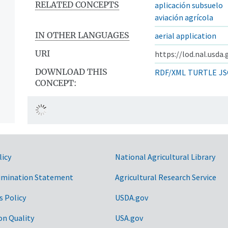
RELATED CONCEPTS
aplicación subsuelo
aviación agrícola
IN OTHER LANGUAGES
aerial application
URI
https://lod.nal.usda
DOWNLOAD THIS
RDF/XML
TURTLE
JS
CONCEPT:
licy
National Agricultural Library
imination Statement
Agricultural Research Service
s Policy
USDA.gov
on Quality
USA.gov