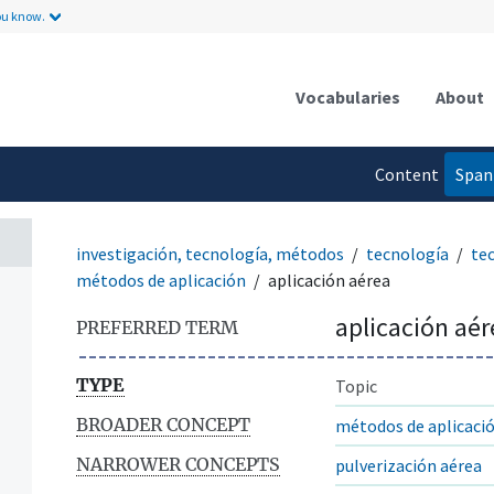
ou know.
Vocabularies
About
Content
Span
language
investigación, tecnología, métodos
tecnología
tec
métodos de aplicación
aplicación aérea
aplicación aér
PREFERRED TERM
TYPE
Topic
BROADER CONCEPT
métodos de aplicaci
NARROWER CONCEPTS
pulverización aérea