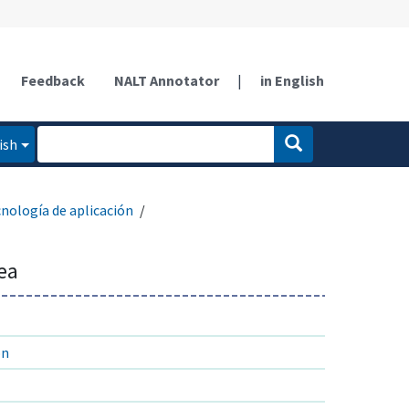
Feedback
NALT Annotator
|
in English
ish
nología de aplicación
ea
ón