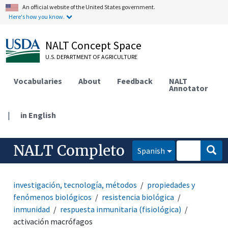
An official website of the United States government.
Here's how you know.
NALT Concept Space
U.S. DEPARTMENT OF AGRICULTURE
Vocabularies
About
Feedback
NALT
Annotator
|
in English
NALT Completo
Spanish
investigación, tecnología, métodos
propiedades y
fenómenos biológicos
resistencia biológica
inmunidad
respuesta inmunitaria (fisiológica)
activación macrófagos