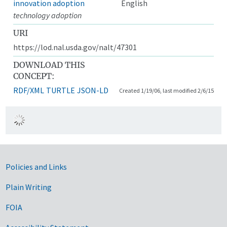
innovation adoption
English
technology adoption
URI
https://lod.nal.usda.gov/nalt/47301
DOWNLOAD THIS
CONCEPT:
RDF/XML
TURTLE
JSON-LD
Created 1/19/06, last modified 2/6/15
Government Links
Policies and Links
Plain Writing
FOIA