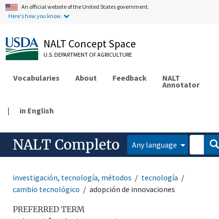
An official website of the United States government.
Here's how you know.
NALT Concept Space
U.S. DEPARTMENT OF AGRICULTURE
Vocabularies
About
Feedback
NALT
Annotator
|
in English
NALT Completo
Any language
investigación, tecnología, métodos
tecnología
cambio tecnológico
adopción de innovaciones
PREFERRED TERM